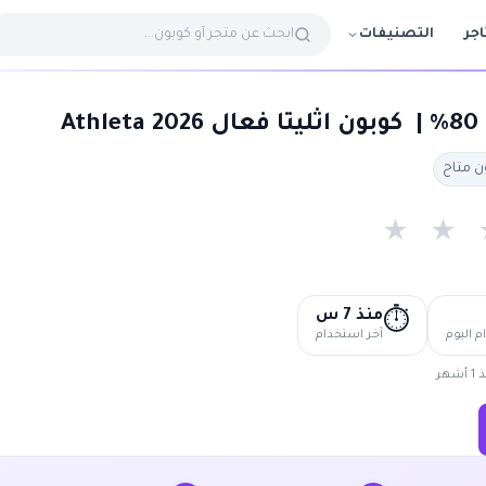
التصنيفات
اجر
A
★
★
منذ 7 س
⏱️
 اليوم
آخر استخدام
هر