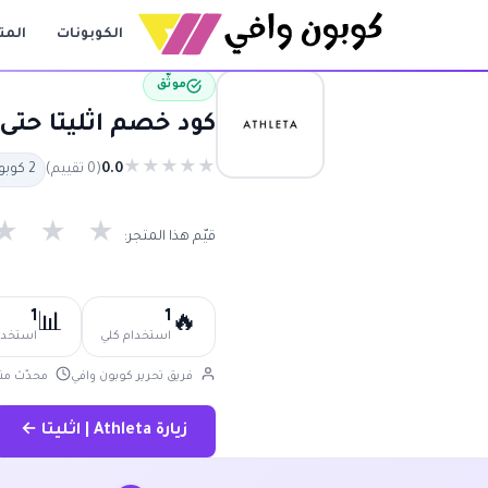
الكوبونات
المت
موثّق
كود خصم اثليتا حتى 80% | كوبون اثليتا فعال 2026 thleta
★
★
★
★
★
0.0
(0 تقييم)
2 كوبون متاح
★
★
★
قيّم هذا المتجر:
1
1
📊
🔥
استخدام كلي
استخدام
فريق تحرير كوبون وافي
محدّث منذ 1 أش
زيارة Athleta | اثليتا ←