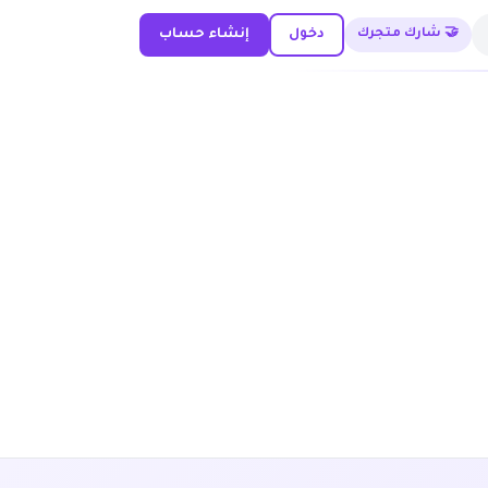
🤝 شارك متجرك
دخول
إنشاء حساب