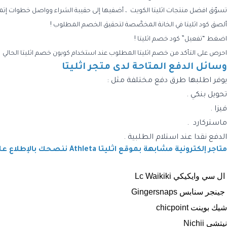
تسوّق افضل منتجات اثليتا الكويت ، أضفيها إلى حقيبة الشراء وواصل خطوات إتم
ألصق كود اثليتا في الخانة المخصَّصة لتحقيق الخصم المطلوب !
اضغط “تفعيل” كود خصم اثليتا !
احرص على التأكد من خصم اثليتا المطلوب عند استخدام كوبون خصم اثليتا الحالي .
وسائل الدفع المتاحة لدى متجر
اثليتا
يوفر اطلبها طرق دفع مختلفة مثل :
تحويل بنكي .
فيزا .
ماستركارد .
الدفع نقدا عند استلام الطلبية .
متاجر إلكترونية مشابهة بموقع اثليتا Athleta ننصحك بالإطلاع عليها في موقع كوبون وافي :
ال سي وايكيكي ‏Lc Waikiki
جينجر سنابس Gingersnaps
شيك بوينت chicpoint
نيتشي Nichii