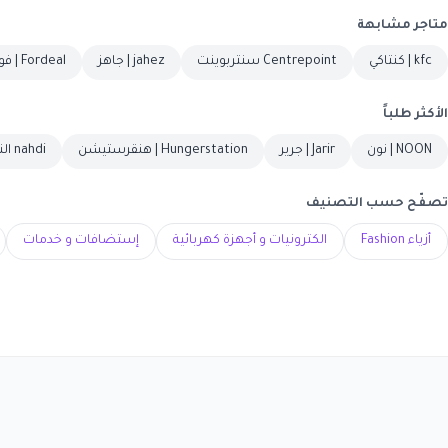
متاجر مشابهة
kfc | كنتاكي
Centrepoint سنتربوينت
jahez | جاهز
Fordeal | فورديل
الأكثر طلباً
NOON | نون
Jarir | جرير
Hungerstation | هنقرستيشن
nahdi النهدي
تصفّح حسب التصنيف
أزياء Fashion
الكترونيات و أجهزة كهربائية
إستضافات و خدمات