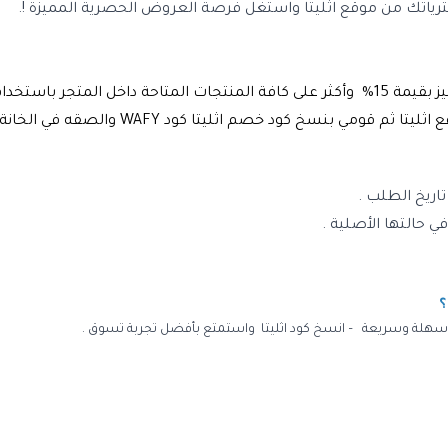
ترياتك من موقع اثليتا واستغل فرصة العروض الحصرية المميزة !.
قع
اثليتا
ثم قومي بنسخ كود خصم
اثليتا
كود
WAFY
والصقه في الخانة 
ي حالتها الأصلية .
سهلة وسريعة – انسخ
كود اثليتا
واستمتع بأفضل تجربة تسوق .