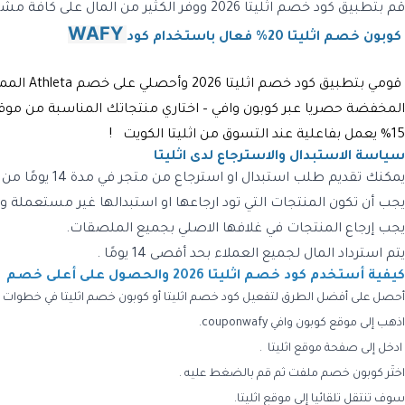
قم بتطبيق
كود خصم اثليتا 2026
ووفر الكثير من المال على كافة مش
WAFY
كوبون خصم اثليتا 20% فعال باستخدام كود
قومي بتطبيق كود خصم اثليتا 2026 وأحصلي على خصم Athleta المميز بقيمة 15% وأكثر على كافة المنتجات المتاحة داخل المتجر باستخدام كود
المخفضة حصريا عبر كوبون وافي – اختاري منتجاتك المناسبة من مو
15% يعمل بفاعلية عند التسوق من
اثليتا
الكويت !
سياسة الاستبدال والاسترجاع لدى اثليتا
يمكنك تقديم طلب استبدال او استرجاع من متجر في مدة 14 يومًا من تاريخ الطلب .
يجب أن تكون المنتجات التي تود ارجاعها او استبدالها غير مستعملة وف
يجب إرجاع المنتجات في غلافها الاصلي بجميع الملصقات.
يتم استرداد المال لجميع العملاء بحد أقصى 14 يومًا .
كيفية أستخدم كود خصم اثليتا 2026 والحصول على أعلى خصم ؟
أحصل على أفضل الطرق لتفعيل كود خصم اثليتا أو
كوبون خصم اثليتا
في خطوات 
اذهب إلى موقع كوبون وافي couponwafy.
ادخل إلى صفحة موقع اثليتا .
اختَر كوبون خصم ملفت ثم قم بالضغط عليه .
سوف تنتقل تلقائيا إلى موقع اثليتا.