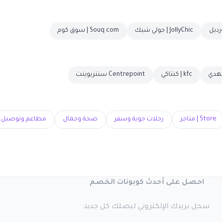
JollyChic | جولي شيك
Souq com | سوق كوم
kfc | كنتاكي
Centrepoint سنتربوينت
Store | متاجر
رحلات جوية وسفر
صحة وجمال
مطاعم وتوصيل
احصل على أحدث كوبونات الخصم
سجل بريدك الإلكتروني ليصلك كل جديد