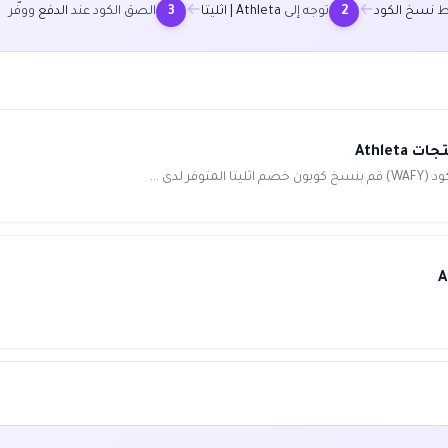
←
←
غط
نسخ الكود
توجه إلى
Athleta | اثليتا
الصق الكود عند
الدفع
ووفّر
3
2