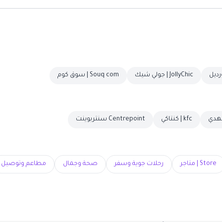
JollyChic | جولي شيك
Souq com | سوق كوم
kfc | كنتاكي
Centrepoint سنتربوينت
Store | متاجر
رحلات جوية وسفر
صحة وجمال
مطاعم وتوصيل