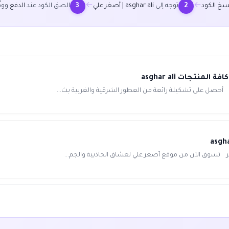
←
←
سخ الكود
توجه إلى
asghar ali | أصغر علي
الصق الكود عند
الدفع
ووفّ
3
2