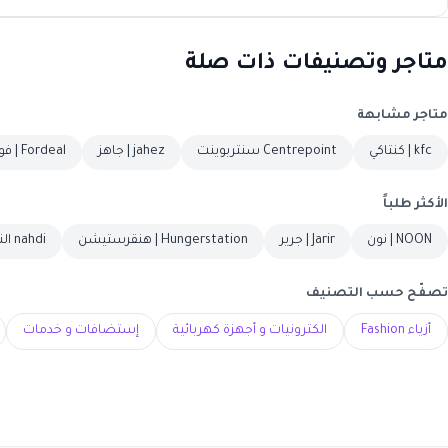
متاجر وتصنيفات ذات صلة
متاجر مشابهة
kfc | كنتاكي
Centrepoint سنتربوينت
jahez | جاهز
Fordeal | فورديل
الأكثر طلباً
NOON | نون
Jarir | جرير
Hungerstation | هنقرستيشن
nahdi النهدي
تصفّح حسب التصنيف
أزياء Fashion
الكترونيات و أجهزة كهربائية
إستضافات و خدمات