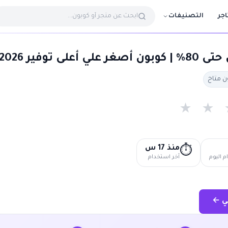
التصنيفات
اجر
ى توفير 2026
★
★
منذ 17 س
⏱️
 اليوم
آخر استخدام