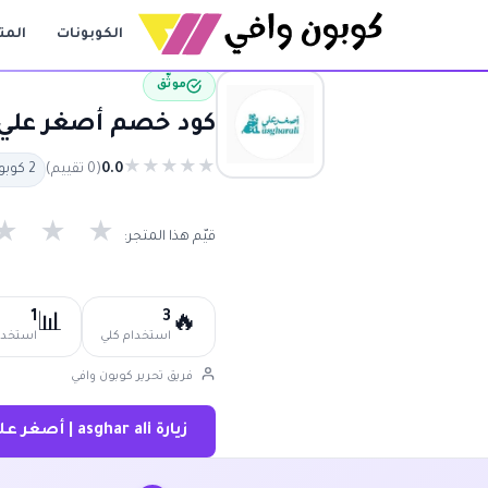
الكوبونات
المت
موثّق
كود خصم أصغر علي حتى 80% | كوبون أصغر علي أعل
★
★
★
★
★
0.0
(0 تقييم)
2 كوبون متاح
★
★
★
قيّم هذا المتجر:
1
3
📊
🔥
استخدام كلي
استخدام
فريق تحرير كوبون وافي
زيارة asghar ali | أصغر علي ←