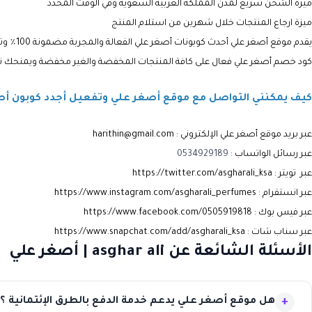
ميزة الشحن سريع لمدن المملكة العربية السعوية وفي الوقت المحدد
ميزة ارجاع المنتجات خلال شهرين من استلام المنتج
يقدم موقع أصغر علي أحدث كوبونات أصغر علي الفعالة والمجربة مضمونة 100٪ وتمنحك أفضل الخصومات
كود خصم أصغر علي فعال على كافة المنتجات المخفضة والغير مخفضة ويمنحك
كيف يمكنني التواصل مع موقع أصغر علي وتفعيل أجدد كوبون أ
عبر بريد موقع أصغر علي الإلكتروني : harithin@gmail.com
عبر رسائل الواتساب :
0534929189
عبر تويتر :
https://twitter.com/asgharali_ksa
عبر انستقرام :
https://www.instagram.com/asgharali_perfumes
عبر فيس بوك :
https://www.facebook.com/0505919818
عبر سناب شات :
https://www.snapchat.com/add/asgharali_ksa
الأسئلة الشائعة عن asghar ali | أصغر علي
هل موقع أصغر علي يدعم خدمة الدفع بالطرق الإئتمانية ؟