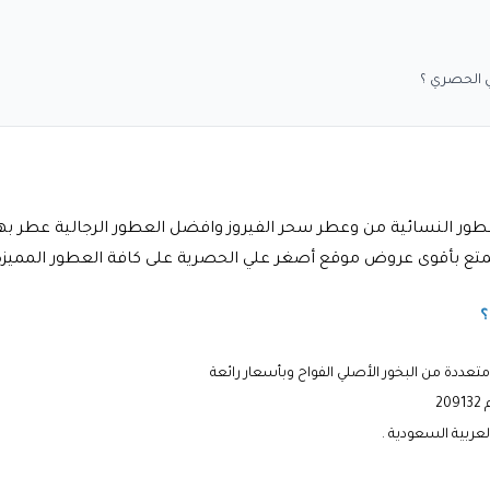
ي الحصري ؟
 أصغر علي asghar ali الأصلي وافضل العطور النسائية من وعطر سحر الفيروز وافضل العطور ال
تمتع بأقوى عروض موقع أصغر علي الحصرية على كافة العطور المميزة
متعددة من البخور الأصلي الفواح وبأسعار رائعة
2