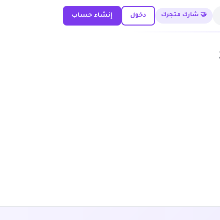
🤝 شارك متجرك
دخول
إنشاء حساب