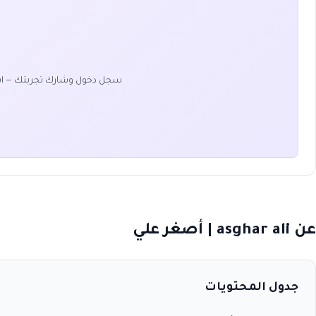
سجل دخول وشارك تجربتك — ا
عن asghar ali | أصغر علي
جدول المحتويات