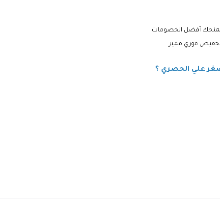
 تخفيض فوري مميز
صغر علي الحصري ؟