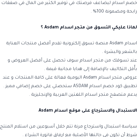
خصم اسدام ليضاعف فرصتك في توفير الكثير من المال في صفقات
رابحة ومضمونة 100% .
لماذا عليكي التسوق من متجر اسدام Asdam ؟
اسدام Asdam منصة تسوق إلكترونية تقدم أفضل منتجات العناية
بالشعر والبشرة .
عند تسوقك من متجر اسدام سوف تحصل على أفضل العروض و
بأٌقل التكاليف بالإضافة إلى هدايا مجانية قيمة .
عروض متجر اسدام Asdam اليومية فعالة على كافة المنتجات و عند
تطبيق كود خصم اسدام ASDAM ستحصلي على خصم إضافي مميز .
يدعم متصفح متجر اسدام اللغتين العربية والإنجليزية .
الاستبدال والاسترجاع على موقع اسدام Asdam
سياسة استبدال واسترجاع مرنة تتم خلال أسبوعين من استلام المنتج
شرط أن تكون في حالتها الأصلية مع ارفاق فاتورة الشراء .