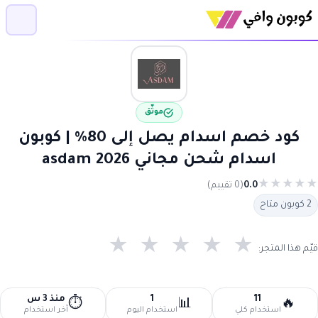
موثّق
كود خصم اسدام يصل إلى 80% | كوبون
اسدام شحن مجاني 2026 asdam
★
★
★
★
★
0.0
(0 تقييم)
2 كوبون متاح
★
★
★
★
★
قيّم هذا المتجر:
11
1
منذ 3 س
⏱️
📊
🔥
استخدام كلي
استخدام اليوم
آخر استخدام