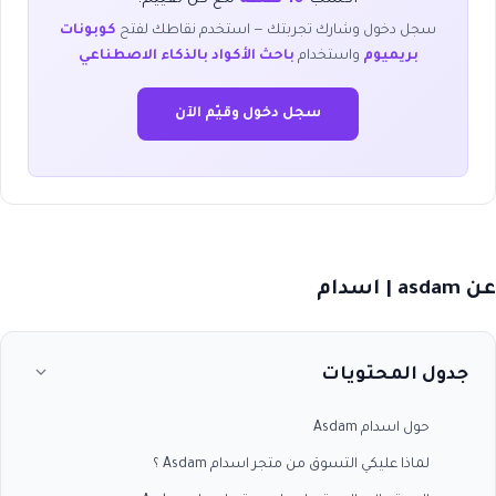
سجل دخول وشارك تجربتك — استخدم نقاطك لفتح
كوبونات
بريميوم
واستخدام
باحث الأكواد بالذكاء الاصطناعي
سجل دخول وقيّم الآن
عن asdam | اسدام
جدول المحتويات
حول اسدام Asdam
لماذا عليكي التسوق من متجر اسدام Asdam ؟