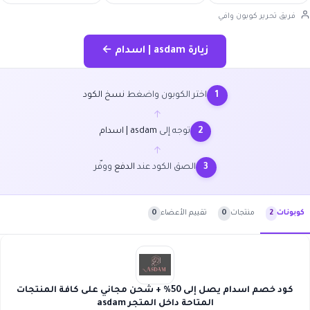
فريق تحرير كوبون وافي
زيارة asdam | اسدام ←
اختر الكوبون واضغط
نسخ الكود
1
←
توجه إلى
asdam | اسدام
2
←
الصق الكود عند
الدفع
ووفّر
3
منتجات
0
تقييم الأعضاء
0
كوبونات
2
كود خصم اسدام يصل إلى 50% + شحن مجاني على كافة المنتجات
المتاحة داخل المتجر asdam