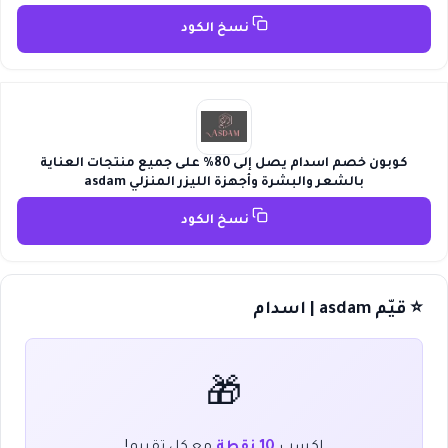
نسخ الكود
كوبون خصم اسدام يصل إلى 80% على جميع منتجات العناية
بالشعر والبشرة وأجهزة الليزر المنزلي asdam
نسخ الكود
⭐ قيّم asdam | اسدام
🎁
اكسب
10 نقطة
مع كل تقييم!