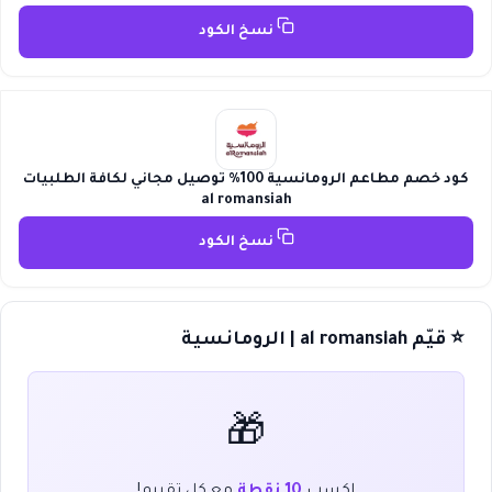
نسخ الكود
كود خصم مطاعم الرومانسية 100% توصيل مجاني لكافة الطلبيات
al romansiah
نسخ الكود
⭐ قيّم al romansiah | الرومانسية
🎁
اكسب
10 نقطة
مع كل تقييم!