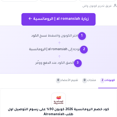
فريق تحرير كوبون وافي
زيارة al romansiah | الرومانسية ←
اختر الكوبون واضغط
نسخ الكود
1
←
توجه إلى
al romansiah | الرومانسية
2
←
الصق الكود عند
الدفع
ووفّر
3
منتجات
0
تقييم الأعضاء
0
كوبونات
2
كود خصم الرومانسية 2026 كوبون 90% على رسوم التوصيل اول
طلب Alromansiah