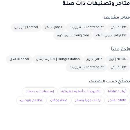
متاجر وتصنيفات ذات صلة
متاجر مشابهة
kfc | كنتاكي
Centrepoint سنتربوينت
jahez | جاهز
Fordeal | فورديل
JollyChic | جولي شيك
Souq com | سوق كوم
الأكثر طلباً
NOON | نون
Jarir | جرير
Hungerstation | هنقرستيشن
nahdi النهدي
kfc | كنتاكي
Centrepoint سنتربوينت
تصفّح حسب التصنيف
أزياء Fashion
الكترونيات و أجهزة كهربائية
إستضافات و خدمات
Store | متاجر
رحلات جوية وسفر
صحة وجمال
مطاعم وتوصيل