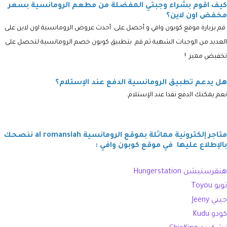
كيف اقوم بشراء وجبتي المفضلة من مطعم الرومانسية بسعر
مخفض اون لاين؟
قم بزيارة موقع كوبون وافي و أحصل على أحدث عروض الرومانسية اون لاين على
العديد من الوجبات الشهية ثم قم بتطبيق
كوبون خصم الرومانسية
لتحصل على
تخفيض مميز !
هل يدعم تطبيق الرومانسية الدفع عند الإستلام؟
نعم يمكنك الدفع نقدا عند الإستلام.
متاجر إلكترونية مماثلة بموقع الرومانسية al romansiah ننصحك
بالإطلاع عليها في موقع كوبون وافي :
هنقرستيشن Hungerstation
تويو Toyou
جيني Jeeny
كودو Kudu