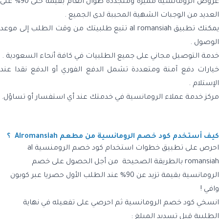
عروض الرومانسية مميزة ومتجددة طوال العام بقيمة حتى 90% على
العديد من الوجبات الشهية المحببة لدى الجميع .
يمكنك تطبيق al romansiah تتبع طلبيتك من وقت الطلب إلى موعد
الوصول .
خدمة التوصيل مجاني على جميع الطلبيات في كافة أنحاء السعودية .
خيارات دفع آمنة ومتعددة تشمل الدفع الفوري أو الدفع نقدا عند
الإستلام .
مركز خدمة عملاء الرومانسية في خدمتك عند أي استفسار أو تساؤل.
كيف أستخدم كود خصم الرومانسية من مطعم Alromansiah ؟
احرص على تطبيق خطوات استخدام كود خصم الرومنسية al
romansiah بالطريقة الصحيحة من أجل الحصول على خصم
الرومانسية بقيمة تزيد عن 90% عند الطلب الأول حصريا عبر كوبون
وافي !
انسخي
كود خصم الرومانسية
ثم احرصي على تفعيله في نهاية
الطلبية قبل تسديد المبلغ :