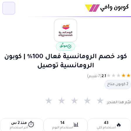
موثّق
كود خصم الرومانسية فعال 100% | كوبون
الرومانسية توصيل
★
★
★
★
★
2.1
(7 تقييم)
2 كوبون متاح
★
★
★
★
★
قيّم هذا المتجر:
43
14
منذ 2 س
⏱️
📊
🔥
استخدام كلي
استخدام اليوم
آخر استخدام