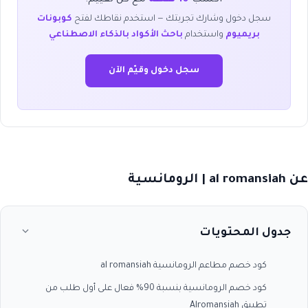
سجل دخول وشارك تجربتك — استخدم نقاطك لفتح
كوبونات
بريميوم
واستخدام
باحث الأكواد بالذكاء الاصطناعي
سجل دخول وقيّم الآن
عن al romansiah | الرومانسية
جدول المحتويات
كود خصم مطاعم الرومانسية al romansiah
كود خصم الرومانسية بنسبة 90% فعال على أول طلب من
تطبيق Alromansiah