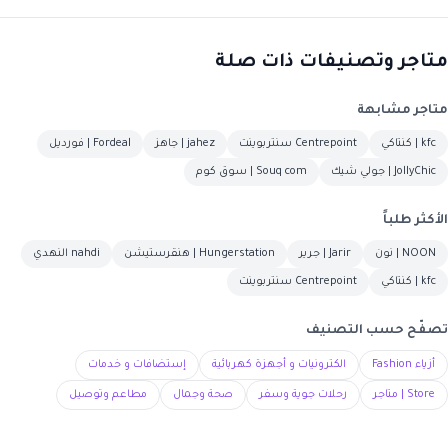
متاجر وتصنيفات ذات صلة
متاجر مشابهة
kfc | كنتاكي
Centrepoint سنتربوينت
jahez | جاهز
Fordeal | فورديل
JollyChic | جولي شيك
Souq com | سوق كوم
الأكثر طلباً
NOON | نون
Jarir | جرير
Hungerstation | هنقرستيشن
nahdi النهدي
kfc | كنتاكي
Centrepoint سنتربوينت
تصفّح حسب التصنيف
أزياء Fashion
الكترونيات و أجهزة كهربائية
إستضافات و خدمات
Store | متاجر
رحلات جوية وسفر
صحة وجمال
مطاعم وتوصيل