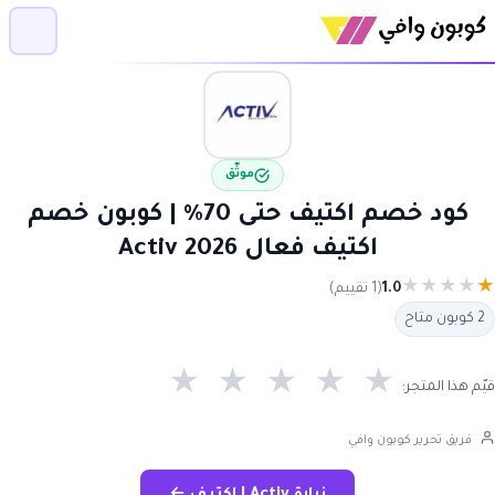
موثّق
كود خصم اكتيف حتى 70٪ | كوبون خصم
اكتيف فعال 2026 Activ
★
★
★
★
★
1.0
(1 تقييم)
2 كوبون متاح
★
★
★
★
★
قيّم هذا المتجر:
فريق تحرير كوبون وافي