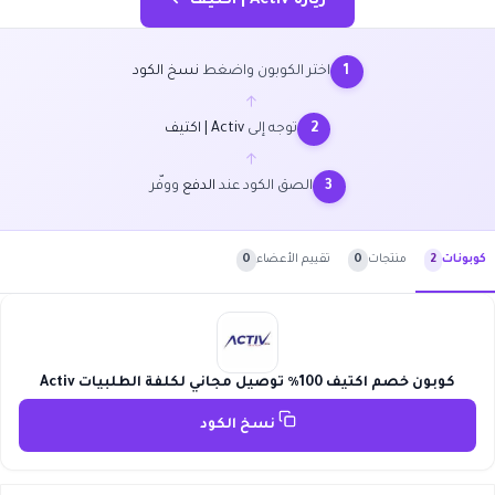
زيارة Activ | اكتيف ←
اختر الكوبون واضغط
نسخ الكود
1
←
توجه إلى
Activ | اكتيف
2
←
الصق الكود عند
الدفع
ووفّر
3
منتجات
0
تقييم الأعضاء
0
كوبونات
2
كوبون خصم اكتيف 100٪ توصيل مجاني لكلفة الطلبيات Activ
نسخ الكود