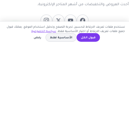
أحدث العروض والتخفيضات من أشهر المتاجر الإلكترونية.
نستخدم ملفات تعريف الارتباط لتحسين تجربة التصفح وتحليل استخدام الموقع. يمكنك قبول
جميع ملفات تعريف الارتباط أو اختيار الأساسية فقط.
سياسة الخصوصية
روابط مهمة
قبول الكل
الأساسية فقط
رفض
WAFY10
نسخ الكود
🤝 انضم كشريك
المتاجر
الأكثر طلباً
الأعلى تصويتاً
حسابي
تسجيل دخول
إنشاء حساب
تقديم اقتراح