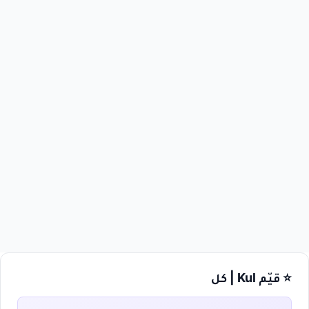
⭐ قيّم Kul | كل