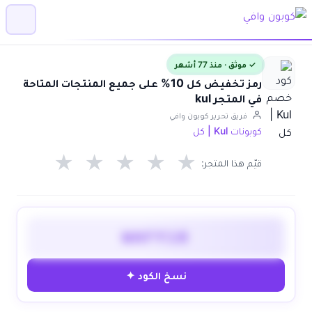
✓ موثق · منذ 77 أشهر
رمز تخفيض كل 10% على جميع المنتجات المتاحة
في المتجر kul
فريق تحرير كوبون وافي
كوبونات Kul | كل
★
★
★
★
★
قيّم هذا المتجر:
WAFY10
نسخ الكود ✦