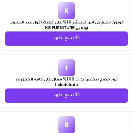
K
كوبون خصم كي اس فرنتشر 10% على طلبك الأول عند التسوق
اونلاين KS FURNITURE
نسخ الكود
t
كود خصم تيكتس تو دو 100% فعال على كافة الحجوزات
ticketstodo
نسخ الكود
B