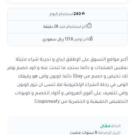
🔥
240
استخدام اليوم
⏱
آخر استخدام منذ
28 دقيقة
💰
آخر توفير
131.8 ريال سعودي
أكبر مواقع التسوق على الإطلاق ايباي و تجربة شراء مليئة
بملايين المنتجات و دائما ستجد ما تبحث عنه و كود خصم يوفر
لك تخيض و خصم من Ebay دائما كوبون وافى هو رفيقك
الوفى في رحلة الشراء الإلكترونية فلا تنسى ان تزور كوبون
وافي للتعرف على أقوى العروض و أكواد الخصم و كوبونات
التخفيض الحقيقية و الحصرية من Couponwafy
الحالة:
فعّال
تاريخ الإضافة:
8 سنوات مضت