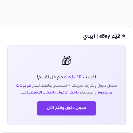
⭐ قيّم eBay | ايباي
🎁
اكسب
10 نقطة
مع كل تقييم!
سجل دخول وشارك تجربتك — استخدم نقاطك لفتح
كوبونات
بريميوم
واستخدام
باحث الأكواد بالذكاء الاصطناعي
سجل دخول وقيّم الآن