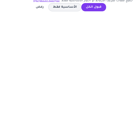
جميع ملفات تعريف الارتباط أو اختيار الأساسية فقط.
سياسة الخصوصية
قبول الكل
الأساسية فقط
رفض
اشترك الآن
كوبون وافي
FUNFIVE
نسخ الكود
أكبر موقع عربي لكوبونات الخصم وأكواد التوفير. نوفر لك
أحدث العروض والتخفيضات من أشهر المتاجر الإلكترونية.
روابط مهمة
🤝 انضم كشريك
المتاجر
الأكثر طلباً
الأعلى تصويتاً