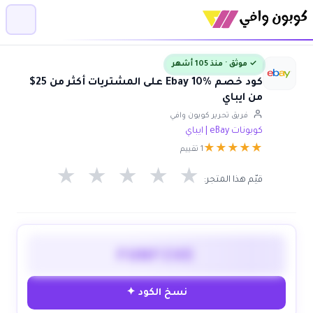
✓ موثق · منذ 105 أشهر
كود خصم Ebay 10% على المشتريات أكثر من 25$
من ايباي
فريق تحرير كوبون وافي
كوبونات eBay | ايباي
★
★
★
★
★
1 تقييم
★
★
★
★
★
قيّم هذا المتجر:
FUNFIVE
نسخ الكود ✦