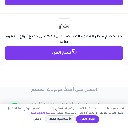
كود خصم سطر القهوة المختصة حتى 70% على جميع أنواع القهوة
sater
نسخ الكود
احصل على أحدث كوبونات الخصم
سجل بريدك الإلكتروني ليصلك كل جديد
نستخدم ملفات تعريف الارتباط لتحسين تجربة التصفح وتحليل استخدام الموقع. يمكنك قبول
جميع ملفات تعريف الارتباط أو اختيار الأساسية فقط.
سياسة الخصوصية
قبول الكل
الأساسية فقط
رفض