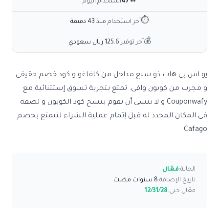
🔥
47
استخدام اليوم
⏱
آخر استخدام منذ
43 دقيقة
💰
آخر توفير
125.6 ريال سعودي
يو اس بى هاب ذو سبع مداخل من كافاغو و كود خصم حقيقى
و مجرب من كوبون وافى. تمتع بتجربة تسوق إستثنائية مع
Couponwafy و لا تنسى أن تقوم بنسخ كود الكوبون و لصقه
في المكان المحدد له قبل إتمام عملية الشراء لتتمتع بخصم
Cafago
الحالة:
فعّال
تاريخ الإضافة:
8 سنوات مضت
فعّال حتى:
12/31/28