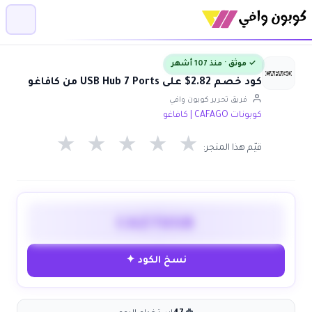
✓ موثق · منذ 107 أشهر
كود خصم 2.82$ على USB Hub 7 Ports من كافاغو
فريق تحرير كوبون وافي
كوبونات CAFAGO | كافاغو
★
★
★
★
★
قيّم هذا المتجر:
CAZ7USB
نسخ الكود ✦