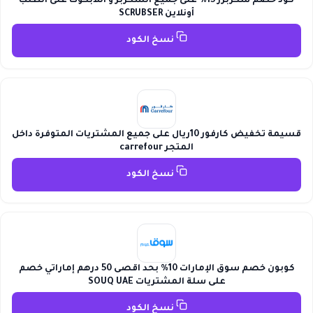
كود خصم سكربزر 15% على جميع السكربز و اللابكوت على الطلب
أونلاين SCRUBSER
نسخ الكود
قسيمة تخفيض كارفور 10ريال على جميع المشتريات المتوفرة داخل
المتجر carrefour
نسخ الكود
كوبون خصم سوق الإمارات 10% بحد اقصى 50 درهم إماراتي خصم
على سلة المشتريات SOUQ UAE
نسخ الكود