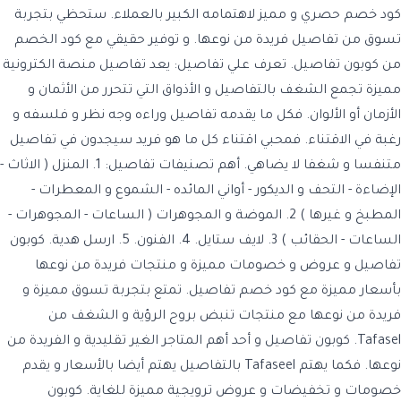
كود خصم حصري و مميز لاهتمامه الكبير بالعملاء. ستحظي بتجربة
تسوق من تفاصيل فريدة من نوعها. و توفير حقيقي مع كود الخصم
من كوبون تفاصيل. تعرف علي تفاصيل: يعد تفاصيل منصة الكترونية
مميزة تجمع الشغف بالتفاصيل و الأذواق التي تتحرر من الأثمان و
الأزمان أو الألوان. فكل ما يقدمه تفاصيل وراءه وجه نظر و فلسفه و
رغبة في الاقتناء. فمحبي اقتناء كل ما هو فريد سيجدون في تفاصيل
متنفسا و شغفا لا يضاهي. أهم تصنيفات تفاصيل: 1. المنزل ( الاثاث -
الإضاءة - التحف و الديكور - أواني المائده - الشموع و المعطرات -
المطبخ و غيرها ) 2. الموضة و المجوهرات ( الساعات - المجوهرات -
الساعات - الحقائب ) 3. لايف ستايل. 4. الفنون. 5. ارسل هدية. كوبون
تفاصيل و عروض و خصومات مميزة و منتجات فريدة من نوعها
بأسعار مميزة مع كود خصم تفاصيل. تمتع بتجربة تسوق مميزة و
فريدة من نوعها مع منتجات تنبض بروح الرؤية و الشغف من
Tafasel. كوبون تفاصيل و أحد أهم المتاجر الغير تقليدية و الفريدة من
نوعها. فكما يهتم Tafaseel بالتفاصيل يهتم أيضا بالأسعار و يقدم
خصومات و تخفيضات و عروض ترويجية مميزة للغاية. كوبون