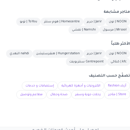
متاجر مشابهة
NOON | نون
Jarir | جرير
Homecentre | هوم سنتر
ToYou | تويو
Mrsool | مرسول
Namshi | نمشي
الأكثر طلباً
NOON | نون
Jarir | جرير
Hungerstation | هنقرستيشن
nahdi النهدي
kfc | كنتاكي
Centrepoint سنتربوينت
تصفّح حسب التصنيف
أزياء Fashion
الكترونيات و أجهزة كهربائية
إستضافات و خدمات
Store | متاجر
رحلات جوية وسفر
صحة وجمال
مطاعم وتوصيل