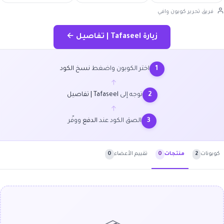
فريق تحرير كوبون وافي
زيارة Tafaseel | تفاصيل ←
اختر الكوبون واضغط
نسخ الكود
1
←
توجه إلى
Tafaseel | تفاصيل
2
←
الصق الكود عند
الدفع
ووفّر
3
كوبونات
2
تقييم الأعضاء
0
منتجات
0