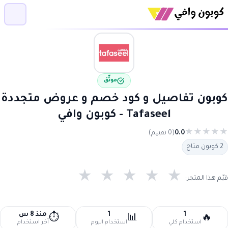
موثّق
كوبون تفاصيل و كود خصم و عروض متجددة
Tafaseel - كوبون وافي
★
★
★
★
★
0.0
(0 تقييم)
2 كوبون متاح
★
★
★
★
★
قيّم هذا المتجر:
1
1
منذ 8 س
⏱️
📊
🔥
استخدام كلي
استخدام اليوم
آخر استخدام