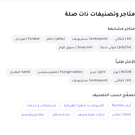
متاجر وتصنيفات ذات صلة
متاجر مشابهة
kfc | كنتاكي
Centrepoint سنتربوينت
jahez | جاهز
Fordeal | فورديل
JollyChic | جولي شيك
Souq com | سوق كوم
الأكثر طلباً
NOON | نون
Jarir | جرير
Hungerstation | هنقرستيشن
nahdi النهدي
kfc | كنتاكي
Centrepoint سنتربوينت
تصفّح حسب التصنيف
أزياء Fashion
الكترونيات و أجهزة كهربائية
إستضافات و خدمات
Store | متاجر
رحلات جوية وسفر
صحة وجمال
مطاعم وتوصيل