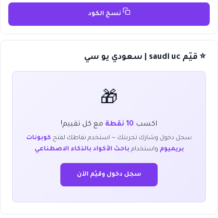
نسخ الكود
⭐ قيّم saudi uc | سعودي يو سي
🎁
اكسب
10 نقطة
مع كل تقييم!
سجل دخول وشارك تجربتك — استخدم نقاطك لفتح
كوبونات
بريميوم
واستخدام
باحث الأكواد بالذكاء الاصطناعي
سجل دخول وقيّم الآن