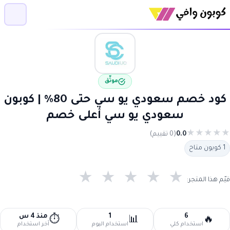
موثّق
كود خصم سعودي يو سي حتى 80% | كوبون
سعودي يو سي أعلى خصم
★
★
★
★
★
0.0
(0 تقييم)
1 كوبون متاح
★
★
★
★
★
قيّم هذا المتجر:
6
1
منذ 4 س
⏱️
📊
🔥
استخدام كلي
استخدام اليوم
آخر استخدام