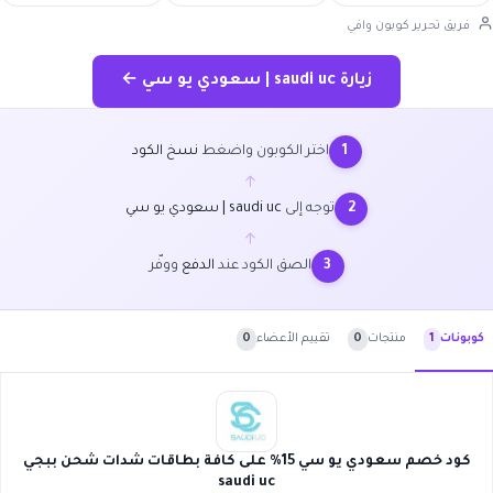
فريق تحرير كوبون وافي
زيارة saudi uc | سعودي يو سي ←
اختر الكوبون واضغط
نسخ الكود
1
←
توجه إلى
saudi uc | سعودي يو سي
2
←
الصق الكود عند
الدفع
ووفّر
3
منتجات
0
تقييم الأعضاء
0
كوبونات
1
كود خصم سعودي يو سي 15% على كافة بطاقات شدات شحن ببجي
saudi uc