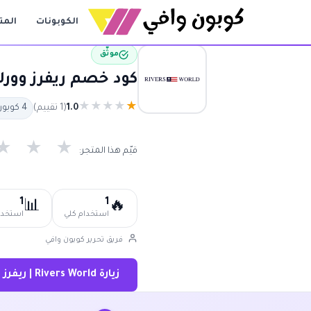
الكوبونات
المت
موثّق
كود خصم ريفرز وورلد 30% | كوبون ريفرز وورلد فعال 
★
★
★
★
★
1.0
(1 تقييم)
4 كوبون متاح
★
★
★
قيّم هذا المتجر:
1
1
📊
🔥
استخدام كلي
استخدام
فريق تحرير كوبون وافي
زيارة Rivers World | ريفرز وورلد ←