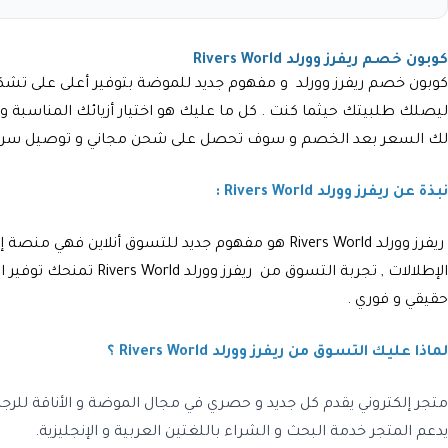
كوبون خصم ريفرز وورلد Rivers World
كوبون خصم ريفرز وورلد
و مفهوم جديد للموضة بتوفير أعلى على تشكيلة
ليصلك طلبيتك حيثما كنت . كل ما عليك هو اختيار أزيائك المناسبة
لك السعر بعد الخصم و سوف تحصل على شحن مجاني و توصيل سريع
نبذة عن ريفرز وورلد Rivers World :
ريفرز وورلد Rivers World
هو مفهوم جديد للتسوق أنلاين فهي منصة إل
الإطلالات , تجربة التسوق من
ريفرز وورلد Rivers World
تمنحك توفير ال
حقيقي و فوري .
لماذا عليك التسوق من ريفرز وورلد Rivers World ؟
متجر إلكتروني يقدم كل جديد و حصري في مجال الموضة و الأناقة للرجال
يدعم المتجر خدمة البحث و الشراء باللغتين العربية و الإنجليزية.