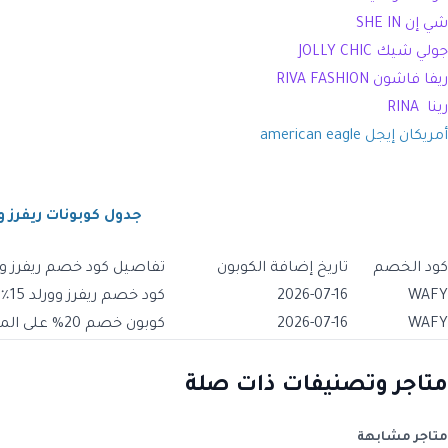
شي إن SHE IN
جولي شيك JOLLY CHIC
ريفا فاشون RIVA FASHION
رينا RINA
أمريكان إيجل american eagle
جدول كوبونات ريفرز و
كود الخصم
تاريخ إضافة الكوبون
تفاصيل كود خصم ريفرز وو
WAFY
2026-07-16
كود خصم ريفرز وورلد 15٪ على كافة المنتجات
WAFY
2026-07-16
كوبون خصم 20% على الملابس النسائية والرجالية و ملابس الأطفال
متاجر وتصنيفات ذات صلة
متاجر مشابهة