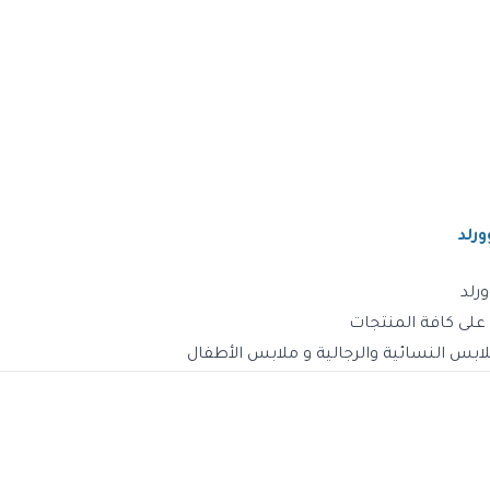
ورلد
رلد