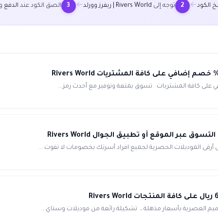
←
←
 الكود
توجه إلى
Rivers World | ريفرز وورلد
الصق الكود عند
الدفع
وو
3
2