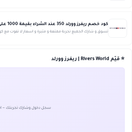
كود خصم ريفرز وورلد 350 عند الشراء بقيمة 1000 على كافة المنتجات Rivers World
تسوق و شارك الجميع تجربة ممتعة و مثيرة و اسعار لا تفوت مع كود خصم ريفرز وورلد 350 عند الشراء 
⭐ قيّم Rivers World | ريفرز وورلد
سجل دخول وشارك تجربتك — ا