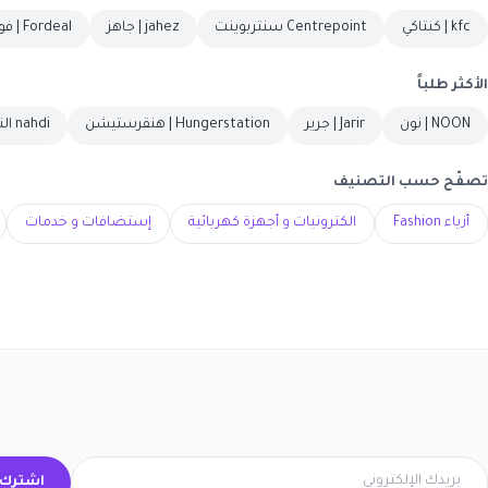
kfc | كنتاكي
Centrepoint سنتربوينت
jahez | جاهز
Fordeal | فورديل
الأكثر طلباً
NOON | نون
Jarir | جرير
Hungerstation | هنقرستيشن
nahdi النهدي
تصفّح حسب التصنيف
أزياء Fashion
الكترونيات و أجهزة كهربائية
إستضافات و خدمات
اشترك 