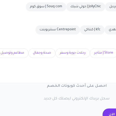
JollyChic | جولي شيك
Souq com | سوق كوم
kfc | كنتاكي
Centrepoint سنتربوينت
Store | متاجر
رحلات جوية وسفر
صحة وجمال
مطاعم وتوصيل
احصل على أحدث كوبونات الخصم
سجل بريدك الإلكتروني ليصلك كل جديد
الآن