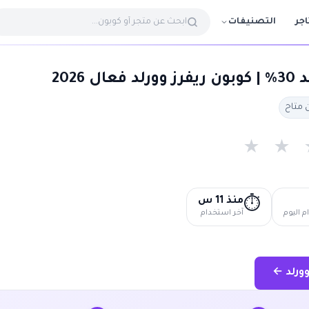
التصنيفات
اجر
2026
★
★
منذ 11 س
⏱️
 اليوم
آخر استخدام