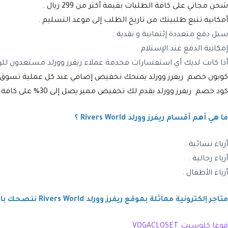
شحن مجاني على كافة الطلبات بقيمة أكثر من 299 ريال .
أمكانية تتبع طلبيتك من تاريخ الطلب إلى موعد التسليم .
سبل دفع متعددة إئتمانية و نقدية .
إمكانية الدفع عند الإستلام .
أذا كانت لديك أي استفسارات فخدمة عملاء
ريفرز وورلد
مستعدون للرد 
كوبون خصم
ريفرز وورلد
يمنحك تخفيض إضافي عند كل عملية تسوق 
كود خصم ريفرز وورلد
يقدم لك تخفيض مميز يصل إلى 30% على كافة المنتجات .
ما هي أهم أقسام ريفرز وورلد Rivers World ؟
أزياء نسائية .
أزياء رجالية .
أزياء الأطفال .
متاجر إلكترونية مماثلة بموقع
ريفرز وورلد Rivers World
ننصحك بالإ
فوغا كلوسيت VOGACLOSET