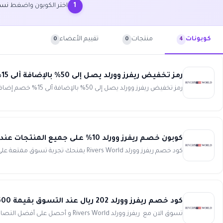
اختر الكوبون واضغط
نسخ
1
منتجات
تقييم الأعضاء
كوبونات
0
0
4
رمز تخفيض ريفرز وورلد يصل إلى 50% بالإضافة ألى 15% خصم إضافي على كافة المشتريات Rivers World
رمز تخفيض ريفرز وورلد يصل إلى 50% بالإضافة ألى 15% خصم إضافي على كافة المشتريات تسوق بمتعة وتوفير مع أحدث رمز...
كوبون خصم ريفرز وورلد 10% على جميع المنتجات عند التسوق عبر الموقع أو تطبيق الجوال Rivers World
كود خصم ريفرز وورلد Rivers World يمنحك تجربة تسوق ممتعة على أرقى الموديلات الحصرية لجميع افراد أسرتك بخصومات لا تفوت ...
كود خصم ريفرز وورلد 202 ريال عند التسوق بقيمة 600 ريال على كافة المنتجات Rivers World
تسوق الان مع ريفرز وورلد Rivers World و أحصل على أفضل التصاميم العصرية بأسعار مذهلة ، تشكيلة رائعة من موديلات وستاي...