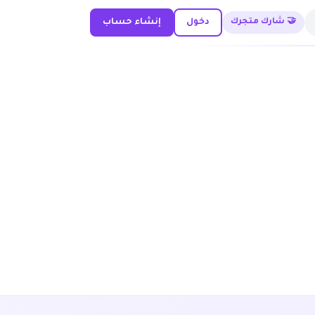
🤝 شارك متجرك
دخول
إنشاء حساب