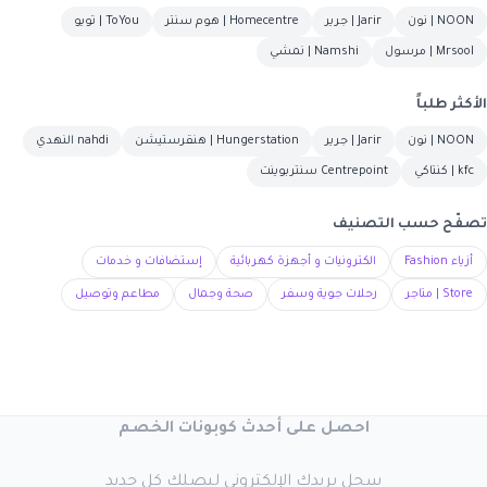
NOON | نون
Jarir | جرير
Homecentre | هوم سنتر
ToYou | تويو
Mrsool | مرسول
Namshi | نمشي
الأكثر طلباً
NOON | نون
Jarir | جرير
Hungerstation | هنقرستيشن
nahdi النهدي
kfc | كنتاكي
Centrepoint سنتربوينت
تصفّح حسب التصنيف
أزياء Fashion
الكترونيات و أجهزة كهربائية
إستضافات و خدمات
Store | متاجر
رحلات جوية وسفر
صحة وجمال
مطاعم وتوصيل
احصل على أحدث كوبونات الخصم
سجل بريدك الإلكتروني ليصلك كل جديد