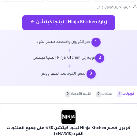
فريق تحرير كوبون وافي
زيارة Ninja Kitchen | نينجا كيتشن ←
اختر الكوبون واضغط
نسخ الكود
1
←
توجه إلى
Ninja Kitchen | نينجا كيتشن
2
←
الصق الكود عند
الدفع
ووفّر
3
منتجات
0
تقييم الأعضاء
0
كوبونات
4
كوبون خصم Ninja Kitchen نينجا كيتشن 30٪ على جميع المنتجات
الكود (SN77510)