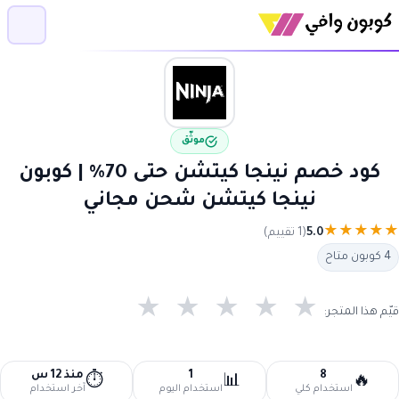
موثّق
كود خصم نينجا كيتشن حتى 70% | كوبون
نينجا كيتشن شحن مجاني
★
★
★
★
★
5.0
(1 تقييم)
4 كوبون متاح
★
★
★
★
★
قيّم هذا المتجر:
8
1
منذ 12 س
⏱️
📊
🔥
استخدام كلي
استخدام اليوم
آخر استخدام