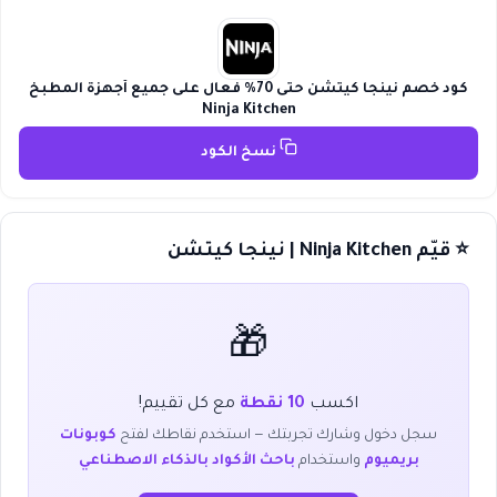
كود خصم نينجا كيتشن حتى 70% فعال على جميع أجهزة المطبخ
Ninja Kitchen
نسخ الكود
⭐ قيّم Ninja Kitchen | نينجا كيتشن
🎁
اكسب
10 نقطة
مع كل تقييم!
سجل دخول وشارك تجربتك — استخدم نقاطك لفتح
كوبونات
بريميوم
واستخدام
باحث الأكواد بالذكاء الاصطناعي