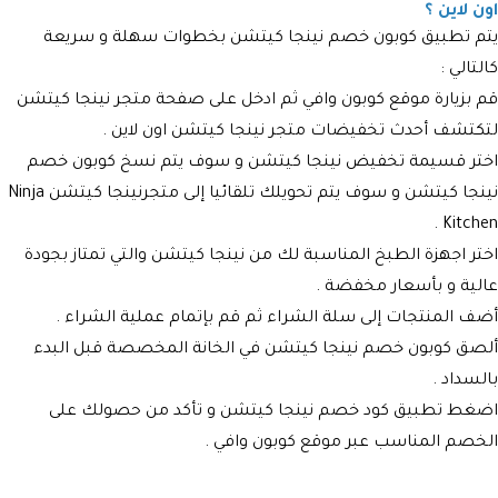
اون لاين ؟
يتم تطبيق
كوبون خصم نينجا كيتشن
بخطوات سهلة و سريعة
كالتالي :
قم بزيارة موقع كوبون وافي
ثم ادخل على صفحة متجر
نينجا كيتشن
لتكتشف أحدث تخفيضات متجر
نينجا كيتشن
اون لاين .
اختر قسيمة تخفيض نينجا كيتشن
و سوف يتم نسخ كوبون خصم
نينجا كيتشن
و سوف يتم تحويلك تلقائيا إلى متجر
نينجا كيتشن Ninja
Kitchen .
اختر اجهزة الطبخ المناسبة لك من نينجا كيتشن والتي تمتاز
بجودة
عالية و بأسعار مخفضة
.
أضف المنتجات إلى سلة الشرا
ء ثم قم بإتمام عملية الشراء .
ألصق كوبون خصم نينجا كيتشن
في الخانة المخصصة قبل البدء
بالسداد .
اضغط تطبيق كود خصم نينجا كيتشن
و تأكد من حصولك على
الخصم المناسب عبر موقع كوبون وافي
.