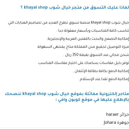
لماذا عليك التسوق من متجر خيال شوب khayal shop ؟
خيال شوب khayal shop
منصة تسوق تطرح العديد من تصاميم العبايات التي
تناسب كافة المناسبات وبأسعار معقولة جدا .
إمكانية التصفح والبحث باللغتين العربية والإنجليزية .
ميزة التوصيل لجميع مدن المملكة متاح بمنتهى السهولة.
شحن مجاني عند التسوق بقيمة 350 ريال .
توفر دليل مقاسات يساعدك على اختيار مقاسك المناسب
إمكانية الدفع بكافة بطاقة الإئتمان .
إمكانية الدفع نقدا عند الإستلام .
متاجر إلكترونية مماثلة بموقع خيال شوب khayal shop ننصحك
بالإطلاع عليها في موقع كوبون وافي :
حرائر haraer
جوهرة Johara