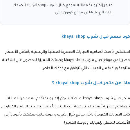
متاجر إلكترونية مماثلة بموقع خيال شوب khayal shop ننصحك
بالإطلاع عليها في موقع كوبون وافي :
كود خصم خيال شوب
khayal shop
استمتعي بأحدث تصاميم العبايات العصرية العملية والرسمية بأفضل الأسعار
حصريا من موقع
خيال شوب
khayal shop
وجهتك المميزة للحصول على تشكيلة
متنوعة وراقية من العبايات التي تتوافق مع ذوقك الخاص .
ماذا عن متجر خيال شوب khayal shop ؟
متجر خيال شوب khayal shop
منصة تسوق إلكترونية تقدم العديد من العبايات
بتصاميم عصرية أنيقة تناسب كافة الإطلالات وبأسعار تنافسية لا تقبل المقارنة. ,
كافة العيابات المتوفرة داخل موقع خيال شوب و جودة عالية صممت بأجود وأرقى
الأقمشة لتحظى بإعجابك وذوقك المميز !