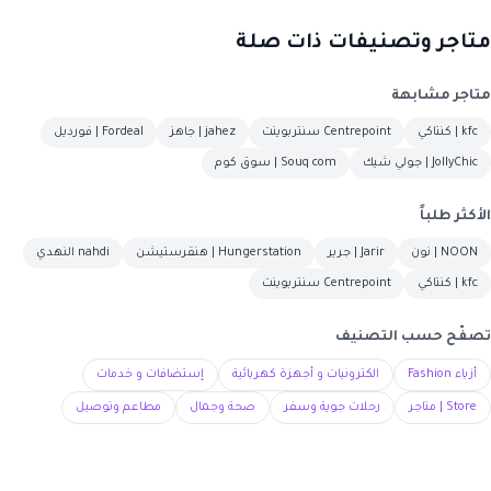
متاجر وتصنيفات ذات صلة
متاجر مشابهة
kfc | كنتاكي
Centrepoint سنتربوينت
jahez | جاهز
Fordeal | فورديل
JollyChic | جولي شيك
Souq com | سوق كوم
الأكثر طلباً
NOON | نون
Jarir | جرير
Hungerstation | هنقرستيشن
nahdi النهدي
kfc | كنتاكي
Centrepoint سنتربوينت
تصفّح حسب التصنيف
أزياء Fashion
الكترونيات و أجهزة كهربائية
إستضافات و خدمات
Store | متاجر
رحلات جوية وسفر
صحة وجمال
مطاعم وتوصيل