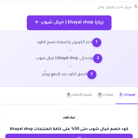
فريق تحرير كوبون وافي
زيارة khayal shop | خيال شوب ←
اختر الكوبون واضغط
نسخ الكود
1
←
توجه إلى
khayal shop | خيال شوب
2
←
الصق الكود عند
الدفع
ووفّر
3
منتجات
0
تقييم الأعضاء
0
كوبونات
2
كود خصم خيال شوب حتى 50% على كافة المنتجات khayal shop