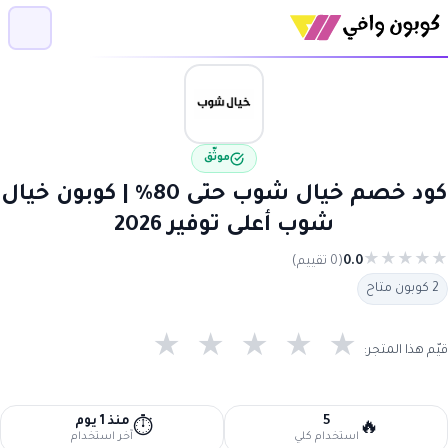
موثّق
كود خصم خيال شوب حتى 80% | كوبون خيال
شوب أعلى توفير 2026
★
★
★
★
★
0.0
(0 تقييم)
2 كوبون متاح
★
★
★
★
★
قيّم هذا المتجر:
5
منذ 1 يوم
⏱️
🔥
استخدام كلي
آخر استخدام