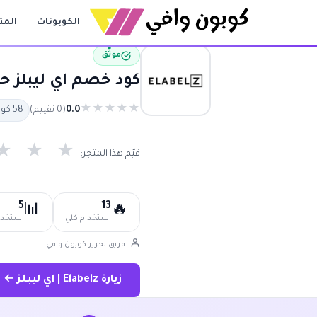
الكوبونات
المت
موثّق
كود خصم اي ليبلز حتى 80% فعال 100% | كوبون اي ليبل
★
★
★
★
★
0.0
(0 تقييم)
58 كوبون متاح
★
★
★
قيّم هذا المتجر:
5
13
📊
🔥
استخدام كلي
استخدام
فريق تحرير كوبون وافي
زيارة Elabelz | اي ليبلز ←