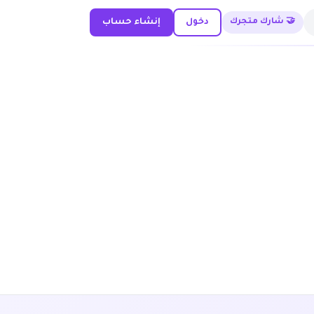
🤝 شارك متجرك
دخول
إنشاء حساب