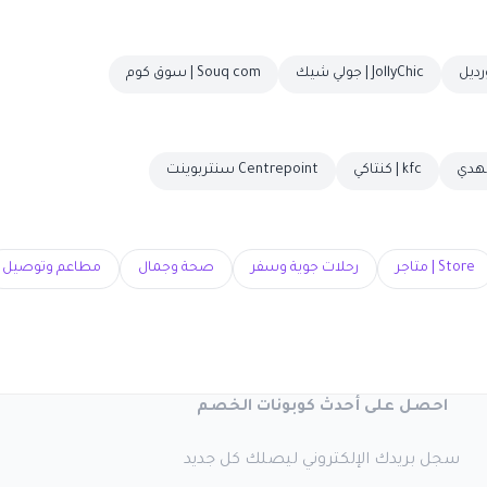
JollyChic | جولي شيك
Souq com | سوق كوم
kfc | كنتاكي
Centrepoint سنتربوينت
Store | متاجر
رحلات جوية وسفر
صحة وجمال
مطاعم وتوصيل
احصل على أحدث كوبونات الخصم
سجل بريدك الإلكتروني ليصلك كل جديد