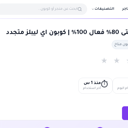
التصنيفات
اجر
ز متجدد
★
★
منذ 1 س
⏱️
 اليوم
آخر استخدام