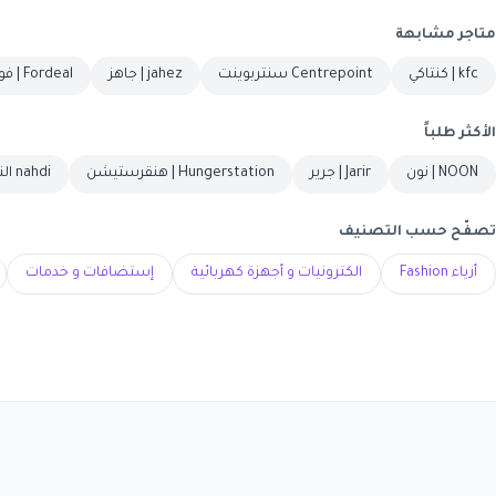
متاجر مشابهة
kfc | كنتاكي
Centrepoint سنتربوينت
jahez | جاهز
Fordeal | فورديل
الأكثر طلباً
NOON | نون
Jarir | جرير
Hungerstation | هنقرستيشن
nahdi النهدي
تصفّح حسب التصنيف
أزياء Fashion
الكترونيات و أجهزة كهربائية
إستضافات و خدمات