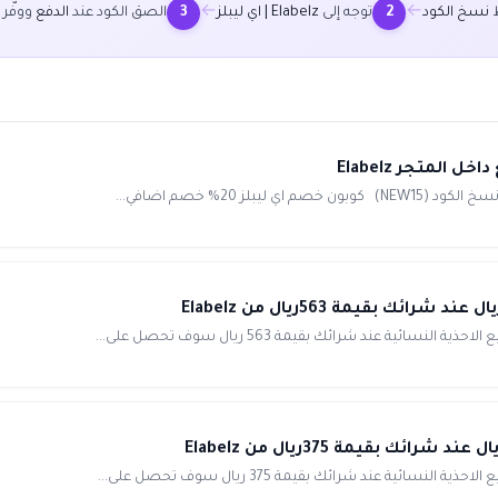
←
←
ط
نسخ الكود
توجه إلى
Elabelz | اي ليبلز
الصق الكود عند
الدفع
ووفّر
3
2
ة عند شرائك بقيمة 563 ريال سوف تحصل على...
ة عند شرائك بقيمة 375 ريال سوف تحصل على...