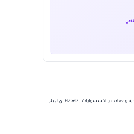
ناعي
متجر اي ليبلز من أكبر مولات الأزياء عبر الإنترنت يوفر أحدث صيحات الأزياء للرجال والنساء والاطفال في السعودية. يوفر Elabelz فساتين و احذية و حقائب و اكسسوارات , Elabelz اي ليبلز