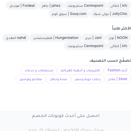
kfc | كنتاكي
Centrepoint سنتربوينت
jahez | جاهز
Fordeal | فورديل
JollyChic | جولي شيك
Souq com | سوق كوم
الأكثر طلباً
NOON | نون
Jarir | جرير
Hungerstation | هنقرستيشن
nahdi النهدي
kfc | كنتاكي
Centrepoint سنتربوينت
تصفّح حسب التصنيف
أزياء Fashion
الكترونيات و أجهزة كهربائية
إستضافات و خدمات
Store | متاجر
رحلات جوية وسفر
صحة وجمال
مطاعم وتوصيل
احصل على أحدث كوبونات الخصم
سجل بريدك الإلكتروني ليصلك كل جديد