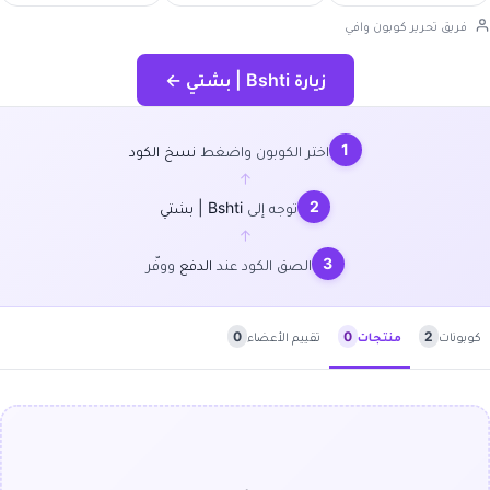
فريق تحرير كوبون وافي
زيارة Bshti | بشتي ←
1
اختر الكوبون واضغط
نسخ الكود
←
2
توجه إلى
Bshti | بشتي
←
3
الصق الكود عند
الدفع
ووفّر
كوبونات
2
تقييم الأعضاء
0
منتجات
0