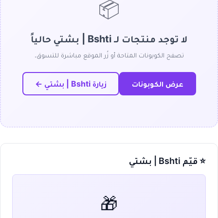
📦
لا توجد منتجات لـ Bshti | بشتي حالياً
تصفح الكوبونات المتاحة أو زُر الموقع مباشرة للتسوق.
عرض الكوبونات
زيارة Bshti | بشتي ←
⭐ قيّم Bshti | بشتي
🎁