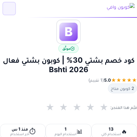
B
موثّق
كود خصم بشتي 30% | كوبون بشتي فعال
2026 Bshti
★
★
★
★
★
5.0
(1 تقييم)
2 كوبون متاح
★
★
★
★
★
قيّم هذا المتجر:
13
1
منذ 1 س
⏱️
📊
🔥
استخدام كلي
استخدام اليوم
آخر استخدام