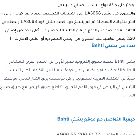
وأكثر على كافة أنواع البشت الصيفي و الربيعي
والشتوي
كود بشتي LA3068
حتى المنتجات المخفضة حصريا عبر كوبون وافي –
اختر منتجاتك المفضلة ثم قم بنسخ
كود خصم بشتي كود LA3068
ولصقه في
الخانة المخصصة قبل الدفع وإتمام الطلبية لتحصل على أعلى تخفيض إضافي
20% يعمل بفاعلية عند التسوق من
بشتي السعودية أو بشتي الامارات !
نبذة عن بشتي Bshti
بشتي Bshti منصة تسوق إلكترونية تعتبر الأولى
في الخليج العربي للمشالح
الرجالية الفاخرة ، ونتفرد بضمان أعلى جودة سعيا لنيل ثقة عملائها , تأسست
حديثا في المملكة العربية السعودية و هي مؤسسة بريق المنار للتجارة موقعها
الرئيسي في الرياض في مركز الأمم التجاري تقاطع طريق خريص مع طريق صلاح
الدين .
كيفية التواصل مع موقع بشتي Bshti
عبر رقم الهاتف : ‭+966 55 206 6077‬