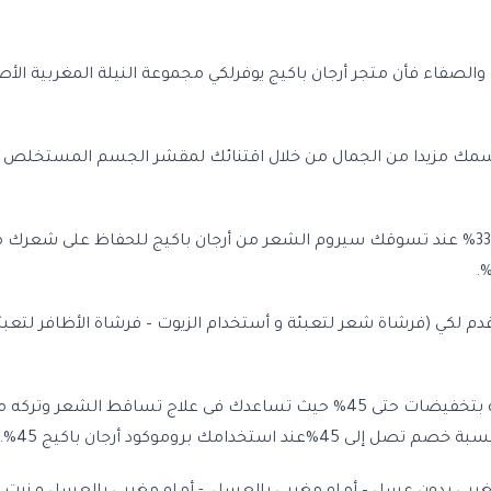
مك مزيدا من الجمال من خلال اقتنائك لمقشر الجسم المستخلص من زي
استمتعي بخصم يصل إلى 33% عند استخدامك بروموكود أرجان باكيج 33% عند تسوقك سيروم الشعر من أرجان
رضائك حيث قدم لكي (فرشاة شعر لتعبئة و أستخدام الزيوت – فرشاة الأظافر ل
متجر أرجان باكيج يقدم لك مجموعة متميزة من زيوت الأرغان التجميلية بتخفيضات حتى 45% حيث
مك بروموكود أرجان باكيج 45%.