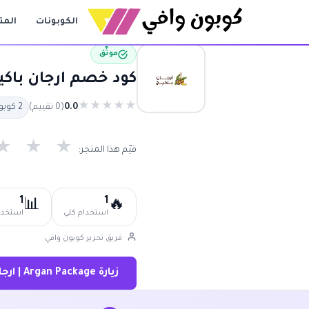
الكوبونات
المت
موثّق
كود خصم ارجان باكيج حتى 80% | كوبون خصم ار
★
★
★
★
★
0.0
(0 تقييم)
2 كوبون متاح
★
★
★
قيّم هذا المتجر:
1
1
📊
🔥
استخدام كلي
استخدام
فريق تحرير كوبون وافي
زيارة Argan Package | ارجان باكيج ←