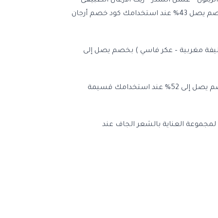
زيتون – عسل السدر – زيت الارغان الطبيعى
المحمص – زبدة اللوز بالقهوة العربية – زبدة فول السودانى معمول بالتمر...وغيرها ) من المنتجات التى تعطى اطباقك مذاق أصلى و رائع بخصم يصل 43% عند استخدامك كود خصم أرجان
– ليفة مغربية – عكر فاسي ) بخصم يصل إلى
يقدم لكى متجر ارجان باكيج خصم حصرى على مجموعة العناية والتوريد المكونة من(زيت الأرجان التجميلي – ماء ورد – عكر فاسى الأصلي) بخصم يصل إلى 52% عند استخدامك قسيمة
بر متجر أرجان باكيج بخصم يصل إلى 34% عند استخدامك بروموكود أرجان باكيج34% ، بالأضافة لمجموعة العناية بالشعر الجاف عند