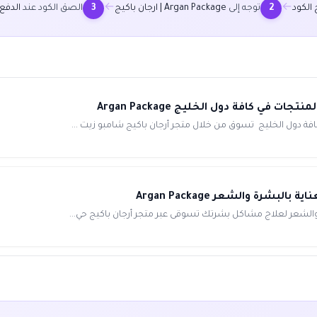
←
←
الكود
توجه إلى
Argan Package | ارجان باكيج
الصق الكود عند
الدفع
3
2