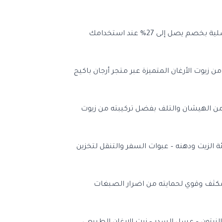
تحرصين الحصول على بشرة أفتح و أرطب بدون تجاعيد تمتاز بالنعومة والصفاء فأن متجر أرجان باكيج يوفرلكي مجموعة النيلة المغربية الأصلية بخصم يصل إلى 27% عند استخدامك
وت الأرغان المتميزة عبر متجر أرجان باكيج
 باكيج للحفاظ على شعرك من الهيشان والتلف بفضل تركيبته من زيوت
تعبئة الزيت ودهنه – عبوات السفر والتنقل لتخزين
 تساعدك فى علاج تساقط الشعر وتركه مكثف وقوي لحمايته من اضرار الصبغات