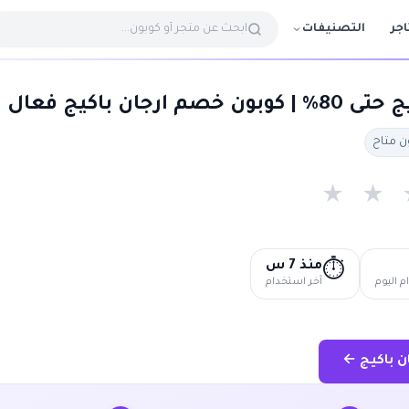
التصنيفات
اجر
جان باكيج فعال
★
★
منذ 7 س
⏱️
 اليوم
آخر استخدام