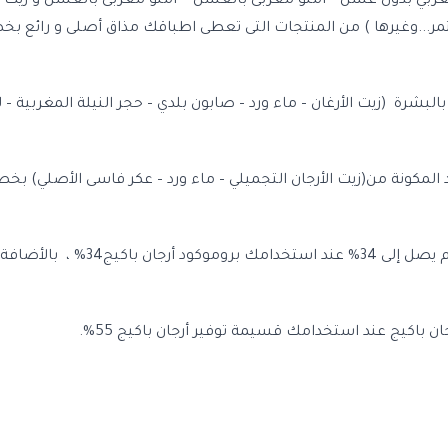
غربي بدون عسل – أملو مغربى بالعسل - أملو مغربى بالعسل و زيت ال
لبشرة (زيت الأرغان – ماء ورد – صابون بلدي – حجر النيلة المغربية 
يأتيك باكيج الأرجان للعناية بالشعر الدهنى ع