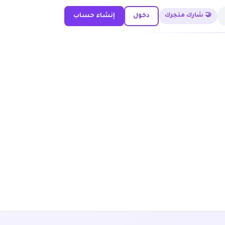
🤝 شارك متجرك
دخول
إنشاء حساب