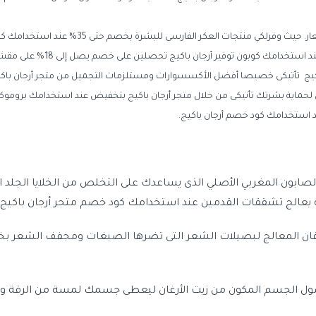
متجر أرجان باكيج يقدم لكى منتجات الأصلية للعناية بالشع
مجموعة النيلة المغربية بتخفيض عند
حصول على الصابون المغربي الأصلي الذى يساعدك على التخلص من الخلايا ال
يعالج تشققات القدمين عند استخدامك كود خصم متجر أرجان باكيج 15%.