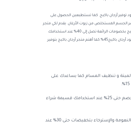
ر والجسم بأفضل الأسعار. حيث وفرلكي منتجات العكر الفارسى للبشرة بخصم حتى 35% عند استخدامك كود توفير أرجان باكيج. كما تستطيعين الحصول على
 استخدامك قسيمة توفير أرجان باكيج27%. عند استخدامك كوبون توفير أرجان باكيج تحصلين على خصم يصل إلى 18% على مقشر الجسم المستخلص من زيوت الأرغان. يقدم لكي متجر
أرجان باكيج سيروم الشعر بتخفيضات حتى 33% عند استخدامك بروموكود أرجان باكيج تأتيكى خصيصا أفضل الأكسسوارات ومستلزمات التجميل من متجر أرجان باكيج بخصومات الرائعة تصل إلى 40% عند استخدامك
قسيمة شراء ارجان باكيج . ان زيوت الأرغان التجميلية المستخلصة من شجر الأرغان لحماية بشرتك تأتيكى من خلال متجر أرجان باكيج بتخفيض عند استخدامك بروموكود أرجان باكيج45%.كما أهتم متجر أرجان باكيج بتوفير
جلد الميتة و تنظيف المسام كما يساعدك على
لتصفيف شعرك بسهولة وترطيبه متجر أرجان وفرلكى بلسم زيت الأرغان المعالج لبصيلات الشعر التى تضرها الصبغات ومجفف الشعر بخصم حتى 25% عند استخدامك قسيمة شراء
اغتنمي فرصة التخفيضات من متجر أرجان باكيج حيث انه قدم لكي غسول الجسم المكون من زيت الأرغان ليعطى جسمك لمسة من الرقة والنعومة والإسترخاء بتخفيضات حتى 30% عند