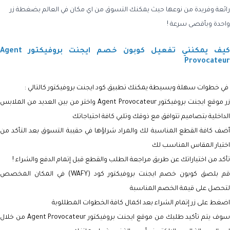
رائعة وفريدة من نوعها حيث يمكنك التسوق من اي مكان في العالم بضغطة زر
واحدة وبأقصى سرعة !
كيف يمكنني تفعيل كوبون خصم ايجنت بروفيكتور Agent
Provocateur
في خطوات سهلة وبسيطة يمكنك تطبيق كود ايجنت بروفيكتور كالتالي :
زر موقع
ايجنت بروفيكتور Agent Provocateur واختر من بين العديد من الملابس
الداخلية بتصاميم تتوافق مع ذوقك وتلبي كافة احتياجاتك
أضف كافة القطع المناسبة لك والمراد شراؤها في حقيبة التسوق بعد التأكد من
اختيار المقاس المناسب لك
تأكد من اختياراتك عن طريق مراجعة الطلب والقطع قبل إتمام الدفع والشراء !
قم بلصق كوبون خصم
ايجنت بروفيكتور كود (WAFY) في المكان المخصص
لتحصل على قيمة الخصم المناسبة
اضغط على زر إتمام الشراء بعد اكمال كافة الخطوات المطللوبة
وف يتم تأكيد طلبك من موقع
ايجنت بروفيكتور Agent Provocateur من خلال