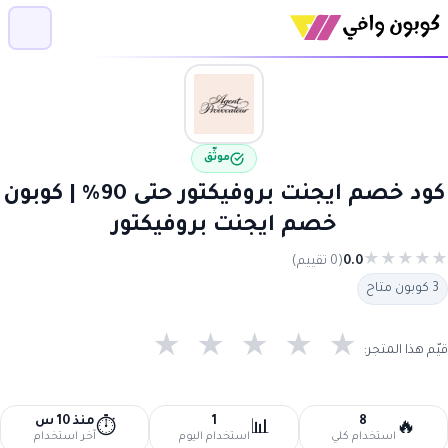
موثّق
كود خصم ايجنت بروفيكتور حتى 90% | كوبون
خصم ايجنت بروفيكتور
★
★
★
★
★
0.0
(0 تقييم)
3 كوبون متاح
★
★
★
★
★
قيّم هذا المتجر:
8
1
منذ 10 س
⏱️
📊
🔥
استخدام كلي
استخدام اليوم
آخر استخدام