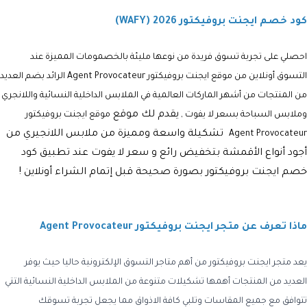
كود خصم ايجنت بروفيكتور 2026 (WAFY)
احصلي على تجربة تسوق فريدة من نوعها مليئة بالخصمومات المميزة عند
التسوق أونلاين من موقع ايجنت بروفيكتور Agent Provocateur الرائد بضم العديد
من المنتجات من أشهر الماركات العالمية في الملابس الداخلية النسائية واللانجري
يقدم لك موقع
وملابس السباحة بسعر لا يفوت ,
موقع ايجنت بروفيكتور
تشكيلة واسعة ومميزة من ملابس اللانجيري من
Agent Provocateur
أجود أنواع الأقمشة بتخفيض رائع و سعر لا يفوت عند تطبيق كود
خصم ايجنت بروفيكتور بصورة صحيحة قبل إتمام الشراء أونلاين !
ماذا تعرف عن متجر ايجنت بروفيكتور Agent Provocateur
يعد متجر ايجنت بروفيكتور من أهم متاجر التسوق الإلكترونية حاليا حيث يوفر
العديد من المنتجات أهمها تشكيلات متنوعة من الملابس الداخلية النسائية التتي
تتوافق مع جميع المقاسات وتلبي كافة الاذواق مما يجعل تجربة تسوقك