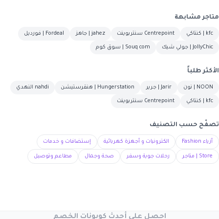
متاجر مشابهة
kfc | كنتاكي
Centrepoint سنتربوينت
jahez | جاهز
Fordeal | فورديل
JollyChic | جولي شيك
Souq com | سوق كوم
الأكثر طلباً
NOON | نون
Jarir | جرير
Hungerstation | هنقرستيشن
nahdi النهدي
kfc | كنتاكي
Centrepoint سنتربوينت
تصفّح حسب التصنيف
أزياء Fashion
الكترونيات و أجهزة كهربائية
إستضافات و خدمات
Store | متاجر
رحلات جوية وسفر
صحة وجمال
مطاعم وتوصيل
احصل على أحدث كوبونات الخصم