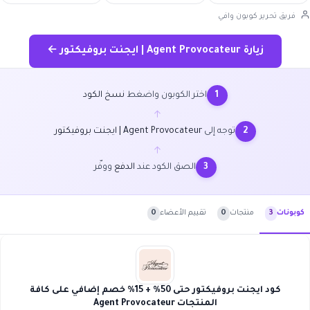
فريق تحرير كوبون وافي
زيارة Agent Provocateur | ايجنت بروفيكتور ←
اختر الكوبون واضغط
نسخ الكود
1
←
توجه إلى
Agent Provocateur | ايجنت بروفيكتور
2
←
الصق الكود عند
الدفع
ووفّر
3
منتجات
0
تقييم الأعضاء
0
كوبونات
3
كود ايجنت بروفيكتور حتى 50% + 15% خصم إضافي على كافة
المنتجات Agent Provocateur