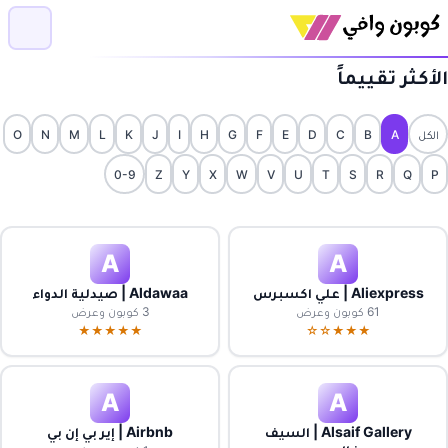
الأكثر تقييماً
الكل
A
B
C
D
E
F
G
H
I
J
K
L
M
N
O
0-9
Z
Y
X
W
V
U
T
S
R
Q
P
A
A
Aliexpress | علي اكسبرس
Aldawaa | صيدلية الدواء
61 كوبون وعرض
3 كوبون وعرض
★★★★★
★★★☆☆
A
A
Alsaif Gallery | السيف
Airbnb | إير بي إن بي