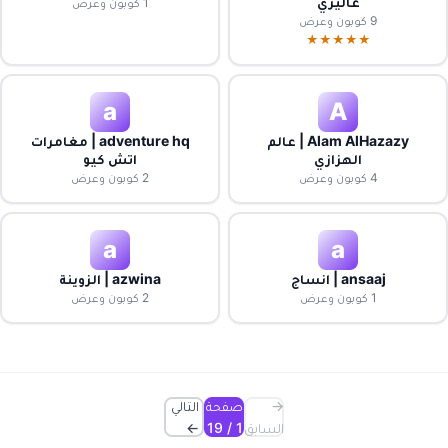
غاليري
1 كوبون وعرض
9 كوبون وعرض
★★★★★
a
A
Alam AlHazazy | عالم
adventure hq | مغامرات
الهزازي
اتش كيو
4 كوبون وعرض
2 كوبون وعرض
a
a
ansaaj | انساج
azwina | الزوينة
1 كوبون وعرض
2 كوبون وعرض
→
صفحة
التالي
السابق
1 / 19
←