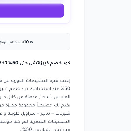
⏱
🔥
10
استخدام اليوم
كود خصم فيرزاتشي حتى 50% تخفيض فوري على كافة المنتجات
إغتنم فترة التخفيضات الفورية من ف
50% عند استخدامك كود خصم فيرز
يقدم لكِ خصيصاً مجموعة مميزة من 
شيرتات – تنانير – سراويل طويلة و
التصميمات العصرية لمواكبة موضة ا
فيرزاتشي للملابس 50% .