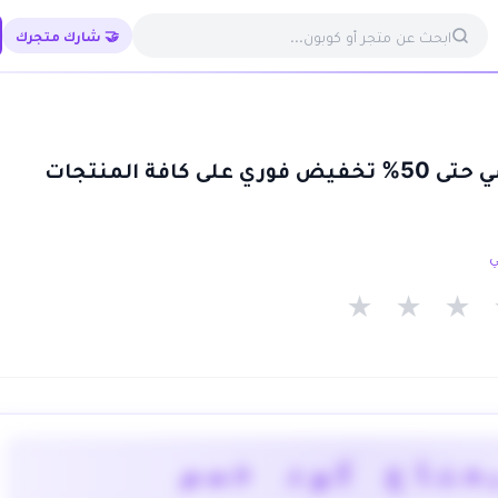
🤝 شارك متجرك
كود خصم فيرزاتشي حتى 50% تخفيض فوري على كافة المنتجات
★
★
★
يحتاج كود خصم