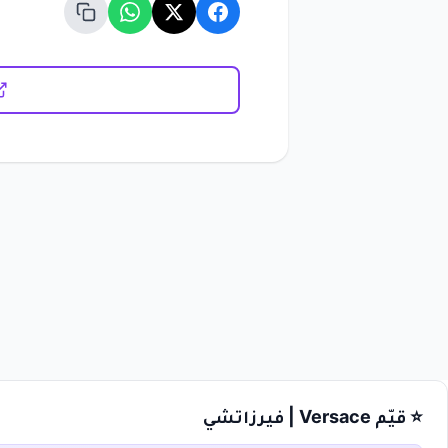
⭐ قيّم Versace | فيرزاتشي