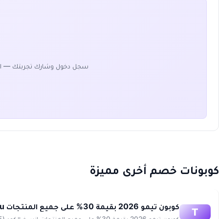
سجل دخول وشارك تجربتك — ا
كوبونات خصم أخرى مميزة
كوبون تيمو 2026 بقيمة 30% على جميع المنتجات Temu
T
كوبون تيمو 2026 بقيمة 30% على جميع المنتجات انسخ الكود (acp111265) احصل على تخفيض حصري عند تفعيل أجدد كود خصم...