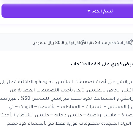
نسخ الكود ✦
💰
آخر استخدام منذ
26 دقيقة
آخر توفير
80.8 ريال سعودي
يرزاتشي على أحدث تصميمات الملابس الخارجية و الداخلية تصل إلى
اتشي الخاص بالملابس. تألقي بأحدث التصميمات العصرية من
الملابس بأسعار مذهلة من خلال فيرزاتشي و استخدامك لكود خصم فيرزاتشي للملابس 50% . ف
( الفساتين – السترات – المعاطف – الأقمصة – التوبات – تي
 قصيرة – ملابس رياضية – ملابس داخليه – ملابس الشاطئ ) بأحدث
لأزياء المتجددة بخصومات فورية فقط قمِ بأستخدام كود خصم