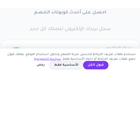
احصل على أحدث كوبونات الخصم
سجل بريدك الإلكتروني ليصلك كل جديد
نستخدم ملفات تعريف الارتباط لتحسين تجربة التصفح وتحليل استخدام الموقع. يمكنك قبول
جميع ملفات تعريف الارتباط أو اختيار الأساسية فقط.
سياسة الخصوصية
اشترك الآن
قبول الكل
الأساسية فقط
رفض
كوبون وافي
لا يحتاج الى كوبون
نسخ الكود
أكبر موقع عربي لكوبونات الخصم وأكواد التوفير. نوفر لك
أحدث العروض والتخفيضات من أشهر المتاجر الإلكترونية.
روابط مهمة