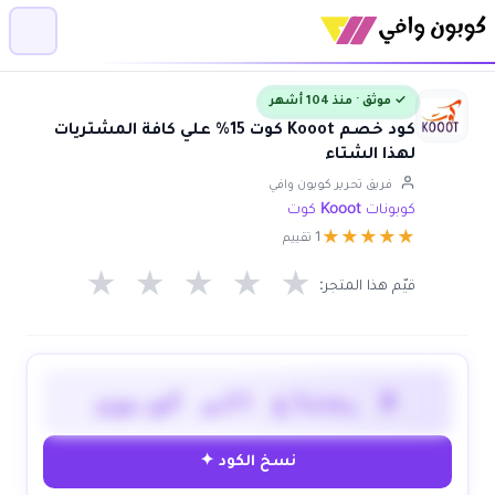
✓ موثق · منذ 104 أشهر
كود خصم Kooot كوت 15% علي كافة المشتريات
لهذا الشتاء
فريق تحرير كوبون وافي
كوبونات Kooot كوت
★
★
★
★
★
1 تقييم
★
★
★
★
★
قيّم هذا المتجر:
لا يحتاج الى كوبون
نسخ الكود ✦