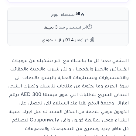
🔥
استخدام اليوم
58
⏱
آخر استخدام منذ
3 دقيقة
💰
آخر توفير
91.4 ريال سعودي
اكتشفي معنا كل ما يناسبك مع اكبر تشكيلة من موديلات
الفساتين والجينز والقمصان والتي شيرت والاحذية والحقائب
والاكسسوارات ومستلزمات العناية بالبشرة بالاضاف الى
سوق الحريم وما يحتوية من منتجات تناسبك وتميزك الشحن
المجاني السريع للطلبات التي تفوق قيمتها 300 AED درهم
اماراتى وخدمة الدفع نقدا عند الاستلام لكي تحصلي على
الكوبون قومي بلصقة فى المكان المحدد لة قبل اجراء عميلة
الشراء قومي بمتابعة كوبون وافي Couponwafy ليصلكم
كل ماهو جديد وحصري من التخفيضات والخصومات