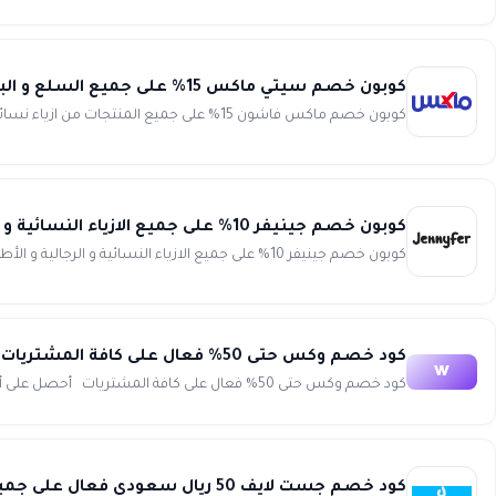
كوبون خصم سيتي ماكس 15% على جميع السلع و البضائع المتوفرة داخل المتجر city max
كوبون خصم ماكس فاشون 15% على جميع المنتجات من ازياء نسائية ورجالية وأطفال ومستلزمات المنزل وغيرها جميع احتياجاتك تحت ...
كوبون خصم جينيفر 10% على جميع الازياء النسائية و الرجالية و الأطفال Jennyfer
كوبون خصم جينيفر 10% على جميع الازياء النسائية و الرجالية و الأطفال انسخ الكود (WAFY) كوبون خصم جينيفر 10% عل...
كود خصم وكس حتى 50% فعال على كافة المشتريات wix
w
كود خصم وكس حتى 50% فعال على كافة المشتريات أحصل على أفضل العروض الحصرية الرائعة وتخفيضات مميزة للغاية مع كود...
كود خصم جست لايف 50 ريال سعودي فعال على جميع الخدمات Justlife