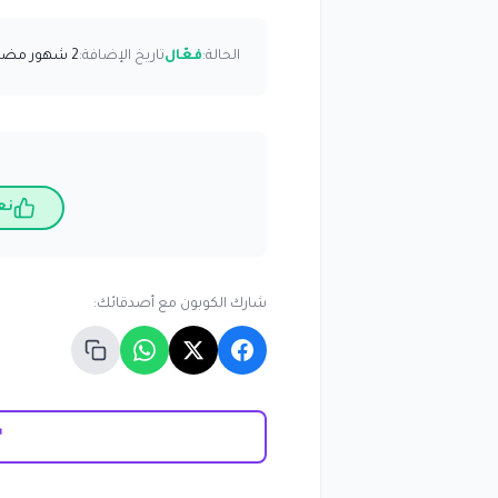
الحالة:
فعّال
تاريخ الإضافة:
2 شهور مضت
نع
شارك الكوبون مع أصدقائك: