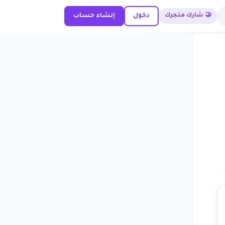
🤝 شارك متجرك
دخول
إنشاء حساب