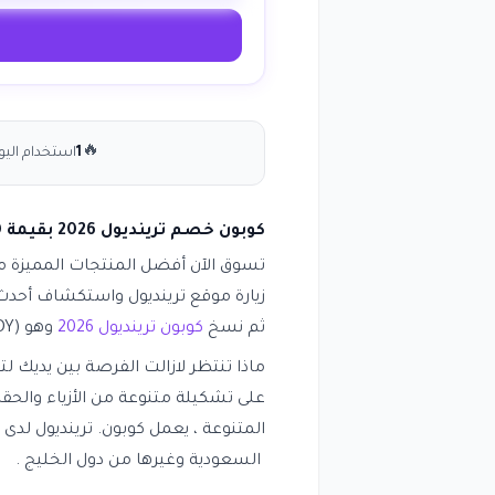
🔥
1
استخدام اليو
كوبون خصم ترينديول 2026 بقيمة 50% على جميع المنتجات انسخ الكود (LODY)
تسوق الآن أفضل المنتجات المميزة من
زيارة موقع ترينديول واستكشاف أحدث
ثم نسخ
كوبون ترينديول 2026
وهو (LODY) لضمان حصولك على أفضل قيمو توفير ممكنة !
ماذا تنتظر لازالت الفرصة بين يديك
على تشكيلة متنوعة من الأزياء والحق
المتنوعة ، يعمل كوبون. ترينديول لد
السعودية وغيرها من دول الخليج .