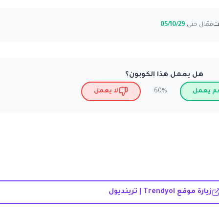
فعّال حتى:
05/10/29
هل يعمل هذا الكوبون؟
م يعمل
لا يعمل
60%
زيارة موقع Trendyol | ترينديول