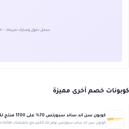
سجل دخول وشارك تجربتك — ا
كوبونات خصم أخرى مميزة
كوبون سن اند ساند سبورتس 70% على 1700 منتج للنساء من اوتليت Sun and Sand Sports
كوبون سن اند ساند سبورتس يوفر لك الكثير مع تخفيضات هائلة تصل إلى 70% على أكثر من 1700 منتج للنساء من اوتليت 