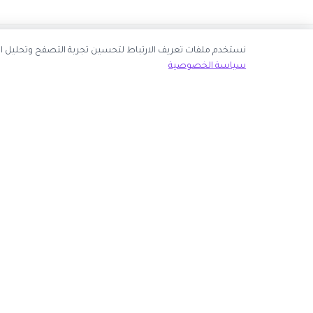
نك قبول جميع ملفات تعريف الارتباط أو اختيار الأساسية فقط.
سياسة الخصوصية
ك الآن
روابط مهمة
كوبون وافي
 انضم كشريك
أكبر موقع عربي لكوبونات الخصم وأكواد التوفير. نوفر لك
المتاجر
أحدث العروض والتخفيضات من أشهر المتاجر الإلكترونية.
الأكثر طلباً
الأعلى تصويتاً
روابط الموجودة على موقعنا.