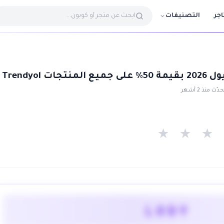
التصنيفات
اجر
ت Trendyol
ّث منذ 2 أشهر
★
★
★
LODY