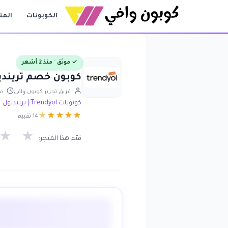
الكوبونات
المت
✓ موثق · منذ 2 أشهر
كوبون خصم ترينديول 2026 بقيمة 50% على جميع المنتجا
فريق تحرير كوبون وافي
محد
كوبونات Trendyol | ترينديول
★
★
★
★
★
14 تقييم
★
★
قيّم هذا المتجر: