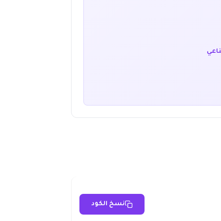
ناعي
نسخ الكود