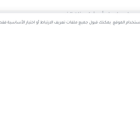
احصل على أحدث كوبونات الخصم
ستخدم ملفات تعريف الارتباط لتحسين تجربة التصفح وتحليل استخدام الموقع. يمك
سجل بريدك الإلكتروني ليصلك كل جديد
اشتر
عن الموقع
حسابي
اتصل بنا
تسجيل دخول

عن كوبون وافي
إنشاء حساب
ياسة الخصوصية
تقديم اقتراح
إدارة ملفات تعريف الارتباط
·
سياسة الخصوصية
قد نحصل على عمولة عند الشراء من خلال ال
كوبون وافي
2017-2026 © جميع الحقوق محفوظة —