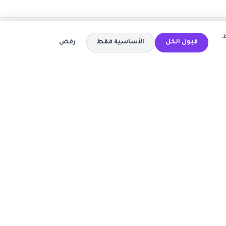
.
قبول الكل
الأساسية فقط
رفض
المتاجر
كود خصم تيمو
كود خصم اي هيرب
ة