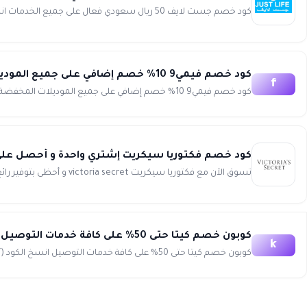
كود خصم جست لايف 50 ريال سعودي فعال على جميع الخدمات انسخ الكود (ADD3) كود خصم جست لايف 2026 يقدم لك أجدد الت...
كود خصم فيمي9 10% خصم إضافي على جميع الموديلات المخفضة أونلاين femi9
f
كود خصم فيمي9 10% خصم إضافي على جميع الموديلات المخفضة أونلاين انسخ الكود (EXTRA10) استمتعي بأقوى عروض فيمي9 ...
كود خصم فكتوريا سيكريت إشتري واحدة و أحصل على الثانية مجانا + 10٪ خصم 
تسوق الآن مع فكتوريا سيكريت victoria secret و أحظى بتوفير رائع عند تطبيق كود خصم فكتوريا سيكريت إشتري واحدة و أحصل عل...
كوبون خصم كيتا حتى 50% على كافة خدمات التوصيل keeta
k
كوبون خصم كيتا حتى 50% على كافة خدمات التوصيل انسخ الكود (WAFY) استمتع بخصومات لا تفوت وعروض لا تنتهي مع كيتا...