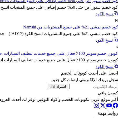
كود خصم ستور اص حتى 50% خصم إضافي على جميع المنتجات Storeus
كود خصم ستور اص حتى 50% خصم إضافي على جميع المنتجات انسخ الكود (WAFY) لا تفوت تخفيضات ستور اص الحصرية واحصل ع...
نسخ الكود
N
كود خصم نمشي 21% على جميع المشتريات من Namshi
كود خصم نمشي 21% على جميع المشتريات انسخ الكود (JAD17) احصل على كود خصم نمشي 21% على كافة مشترياتك من احدى أق...
نسخ الكود
s
كوبون خصم سويتر 100٪ فعال علىى جميع خدمات تنطيف السيارات sweater
كوبون خصم سويتر 100٪ فعال علىى جميع خدمات تنطيف السيارات انسخ الكود (A12) احصل على أفضل خدمات سويتر sweater ...
نسخ الكود
احصل على أحدث كوبونات الخصم
سجل بريدك الإلكتروني ليصلك كل جديد
اشترك الآن
كوبون وافي
أكبر موقع عربي لكوبونات الخصم وأكواد التوفير. نوفر لك أحدث العروض
روابط مهمة