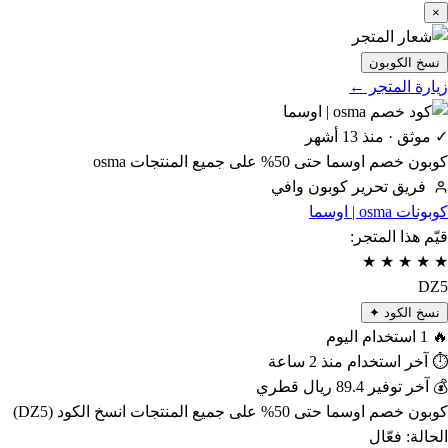
×
نسخ الكوبون
زيارة المتجر ←
✓ موثق · منذ 13 أشهر
كوبون خصم اوسما حتى 50% على جميع المنتجات osma
فريق تحرير كوبون وافي
كوبونات osma | اوسما
قيّم هذا المتجر:
★
★
★
★
★
DZ5
نسخ الكود ✦
🔥
1
استخدام اليوم
⏱
آخر استخدام منذ
2 ساعة
💰
آخر توفير
89.4 ريال قطري
كوبون خصم اوسما حتى 50% على جميع المنتجات انسخ الكود (DZ5)
الحالة:
فعّال