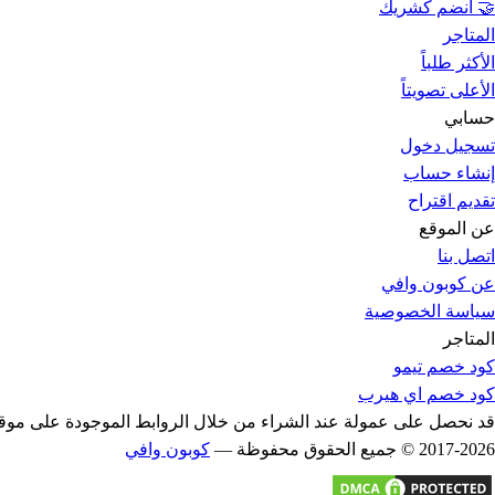
🤝 انضم كشريك
المتاجر
الأكثر طلباً
الأعلى تصويتاً
حسابي
تسجيل دخول
إنشاء حساب
تقديم اقتراح
عن الموقع
اتصل بنا
عن كوبون وافي
سياسة الخصوصية
المتاجر
كود خصم تيمو
كود خصم اي هيرب
قد نحصل على عمولة عند الشراء من خلال الروابط الموجودة على موقع
2017-2026 © جميع الحقوق محفوظة —
كوبون وافي