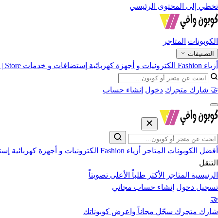
تخطي إلى المحتوى الرئيسي
الكوبونات
المتاجر
التصنيفات
أزياء Fashion
الكترونيات و أجهزة كهربائية
إستضافات و خدمات
Store | متاجر
🤝 شارك متجرك
دخول
إنشاء حساب
أفضل الكوبونات
المتاجر
أزياء Fashion
الكترونيات و أجهزة كهربائية
إست
التنقل
الرئيسية
المتاجر
الأكثر طلباً
الأعلى تصويتاً
تسجيل دخول
إنشاء حساب مجاني
🤝
شارك متجرك
سجّل مجاناً واعرض كوبوناتك