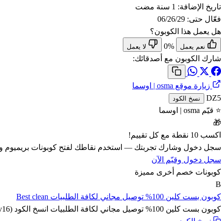
تاريخ الإضافة:
1 سنة مضت
فعّال حتى:
06/26/29
هل يعمل هذا الكوبون؟
0%
نعم يعمل
لا يعمل
شارك الكوبون مع أصدقائك:
زيارة موقع osma | اوسما
DZ5
نسخ الكود
⭐ قيّم osma | اوسما
🎁
اكسب
10 نقطة
مع كل تقييم!
سجل دخول وشارك تجربتك — استخدم نقاطك لفتح
كوبونات بريميوم
وا
سجل دخول وقيّم الآن
كوبونات خصم أخرى مميزة
B
كوبون بست كلين 100% توصيل مجاني لكافة الطلبيات Best clean
كوبون بست كلين 100% توصيل مجاني لكافة الطلبيات انسخ الكود (Lv16) لحماية فائقة من الميكروبات و البيكتريا داخل ...