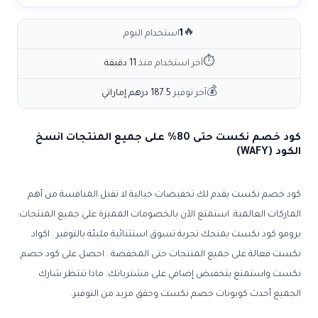
🔥
1
استخدام اليوم
⏱
آخر استخدام منذ
11 دقيقة
💰
آخر توفير
187.5 درهم إماراتي
كود خصم نكست حتى 80% على جميع المنتجات انسخ
الكود (WAFY)
كود خصم نكست يقدم لك تخفيضات خيالية لا تقبل المنافسة من أهم
الماركات العالمية
.
استمتع الآن بالخصومات المميزة على جميع المنتجات.
برومو كود نكست يمنحك تجربة تسوق استثنائية مليئة بالتوفير . اكواد
نكست فعالة على جميع المنتجات حتى المخفضة . احصل على كود خصم
نكست واستمتع بتخفيض إضافي على مشترياتك. ماذا تنتظر شارك
الجميع أحدث كوبونات خصم نكست وحقق مزيد من التوفير.