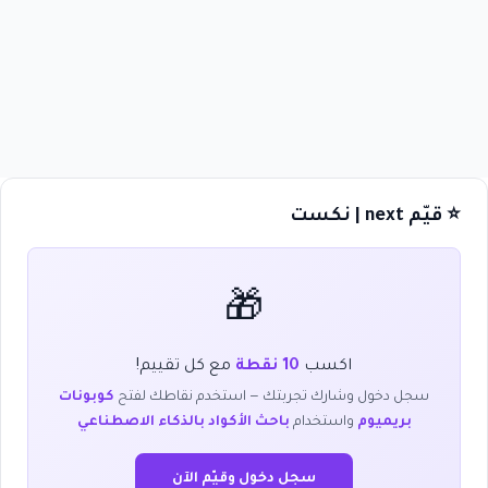
⭐ قيّم next | نكست
🎁
اكسب
10 نقطة
مع كل تقييم!
سجل دخول وشارك تجربتك — استخدم نقاطك لفتح
كوبونات
بريميوم
واستخدام
باحث الأكواد بالذكاء الاصطناعي
سجل دخول وقيّم الآن