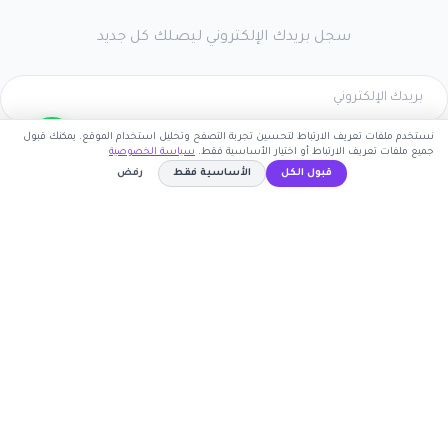
سجل بريدك الإلكتروني ليصلك كل جديد
نستخدم ملفات تعريف الارتباط لتحسين تجربة التصفح وتحليل استخدام الموقع. يمكنك قبول
اشترك الآن
جميع ملفات تعريف الارتباط أو اختيار الأساسية فقط.
سياسة الخصوصية
قبول الكل
الأساسية فقط
رفض
كوبون وافي
WAFY
نسخ الكود
أكبر موقع عربي لكوبونات الخصم وأكواد التوفير. نوفر لك
أحدث العروض والتخفيضات من أشهر المتاجر الإلكترونية.
روابط مهمة