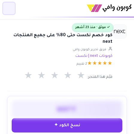
✓ موثق · منذ 23 أشهر
كود خصم نكست حتى 80% على جميع المنتجات
next
فريق تحرير كوبون وافي
كوبونات next | نكست
★
★
★
★
★
2 تقييم
★
★
★
★
★
قيّم هذا المتجر:
WAFY
نسخ الكود ✦