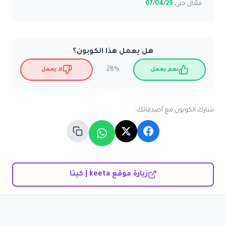
فعّال حتى:
07/04/29
هل يعمل هذا الكوبون؟
28%
نعم يعمل
لا يعمل
شارك الكوبون مع أصدقائك:
زيارة موقع keeta | كيتا