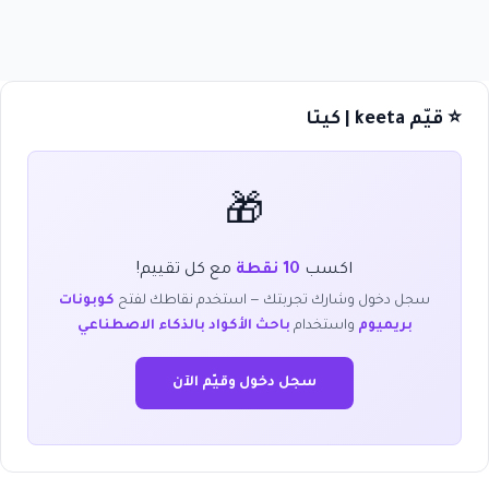
⭐ قيّم keeta | كيتا
🎁
اكسب
10 نقطة
مع كل تقييم!
سجل دخول وشارك تجربتك — استخدم نقاطك لفتح
كوبونات
بريميوم
واستخدام
باحث الأكواد بالذكاء الاصطناعي
سجل دخول وقيّم الآن