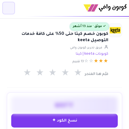
✓ موثق · منذ 13 أشهر
كوبون خصم كيتا حتى 50% على كافة خدمات
التوصيل keeta
فريق تحرير كوبون وافي
كوبونات keeta | كيتا
☆
☆
★
★
★
13 تقييم
★
★
★
★
★
قيّم هذا المتجر:
WAFY
نسخ الكود ✦