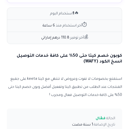
🔥
1
استخدام اليوم
⏱
آخر استخدام منذ
6 ساعة
💰
آخر توفير
110.8 درهم إماراتي
كوبون خصم كيتا حتى 50% على كافة خدمات التوصيل
انسخ الكود (WAFY)
استمتع بخصومات لا تفوت وعروض لا تنتهي مع كيتا keeta على جميع
المنتجات عند الطلب من تطبيق كيتا وتفعيل أفضل وبون خصم كيتا حتى
50% على كافة خدمات التوصيل فعال ومجرب !
الحالة:
فعّال
تاريخ الإضافة:
1 سنة مضت