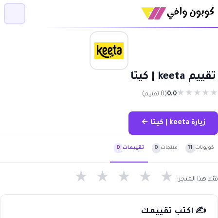
تقييم keeta | كيتا
★
★
★
★
★
0.0
(0 تقييم)
زيارة keeta | كيتا ←
كوبونات
11
منتجات
0
تقييمات
0
★
★
★
★
★
قيّم هذا المتجر:
✍️ اكتب تقييمك