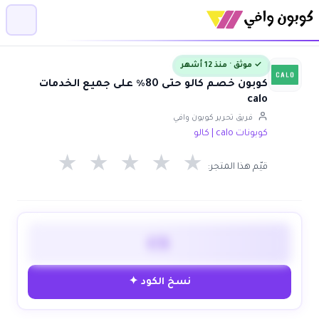
✓ موثق · منذ 12 أشهر
كوبون خصم كالو حتى 80٪ على جميع الخدمات
calo
فريق تحرير كوبون وافي
كوبونات calo | كالو
★
★
★
★
★
قيّم هذا المتجر:
C5
نسخ الكود ✦