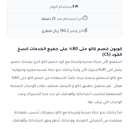
🔥
1
استخدام اليوم
⏱
آخر استخدام منذ
25 دقيقة
💰
آخر توفير
190.2 ريال قطري
كوبون خصم كالو حتى 80٪ على جميع الخدمات انسخ
الكود (C5)
استمتع الأن بحياة صحيه ولذيذة مع كود خصم كالو الذي يمنحك خصم
يصل اللي 45%اشترك الأن وابدأ رحلتك نحو حياة صحيه مميزه ومتوازنه
مع كالو استمتع بحصة جيدة دائماً. الاستفادة من خصم كالو حتى 80%
فعال , قم بتحميل تطبيق كالو و اكتشف مختلف باقات الوجبات الصحية
المصممة لتناسب احتياجاتك وأهدافك ثم حدد مدة الاشتراك وعدد
الوجبات التي ترغب بها.
ابدأ رحلتك نحو حياة صحية ومريحة مع كالو.سعراتك تُحسب بمعادلة
معتمدة من أخصائيي التغذية، ووجباتك تُجهز وفق احتياجاتك وأهدافك.