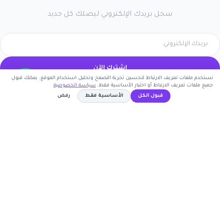
سجل بريدك الإلكتروني ليصلك كل جديد
اشترك الآن
نستخدم ملفات تعريف الارتباط لتحسين تجربة التصفح وتحليل استخدام الموقع. يمكنك قبول
كوبون وافي
جميع ملفات تعريف الارتباط أو اختيار الأساسية فقط.
سياسة الخصوصية
قبول الكل
الأساسية فقط
رفض
أكبر موقع عربي لكوبونات الخصم وأكواد التوفير. نوفر لك
C5
نسخ الكود
أحدث العروض والتخفيضات من أشهر المتاجر الإلكترونية.
روابط مهمة
🤝 انضم كشريك