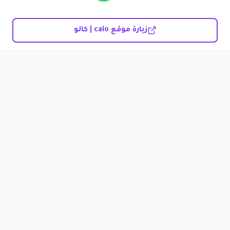
زيارة موقع calo | كالو