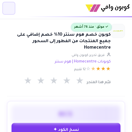
✓ موثق · منذ 76 أشهر
كوبون خصم هوم سنتر 10% خصم إضافي على
جميع المنتجات من الفطور إلى السحور
Homecentre
فريق تحرير كوبون وافي
كوبونات Homecentre | هوم سنتر
☆
★
★
★
★
12 تقييم
★
★
★
★
★
قيّم هذا المتجر:
HC5
نسخ الكود ✦