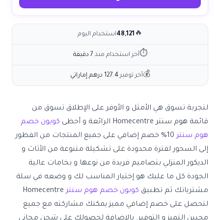
🔥
48,121
استخدام اليوم
⏱
آخر استخدام منذ
7 دقيقة
💰
آخر توفير
127.4 درهم إماراتي
لتجربة تسوق هي الأمثل و الأوفر على الإطلاق تسوق من
قائمة
هوم سنتر Homecentre
الرائعة و أحظى
كوبون خصم
هوم سنتر
10% خصم إضافي على جميع المنتجات من الفطور
إلى السحور لفترة محدودة على تشكيلة متنوعة من الأثاث و
الديكور المنزلي بتصاميم فريدة من نوعها و بخامات عالية
الجودة كل ما عليك هو إختيار المناسب لك و وضعه في سلة
مشترياتك ثم تطبيق
كوبون خصم هوم سنتر
Homecentre
لتحصل على خصم إضافي مميز يمكنك مشاركته مع جميع
محبين التميز و التوفير. بالإضافة لحصولك على شحن مجاني