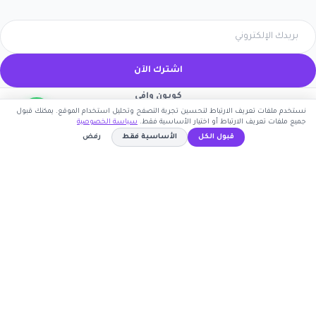
اشترك الآن
كوبون وافي
نستخدم ملفات تعريف الارتباط لتحسين تجربة التصفح وتحليل استخدام الموقع. يمكنك قبول
جميع ملفات تعريف الارتباط أو اختيار الأساسية فقط.
سياسة الخصوصية
قبول الكل
الأساسية فقط
رفض
أكبر موقع عربي لكوبونات الخصم وأكواد التوفير. نوفر لك
أحدث العروض والتخفيضات من أشهر المتاجر الإلكترونية.
HC5
نسخ الكود
روابط مهمة
🤝 انضم كشريك
المتاجر