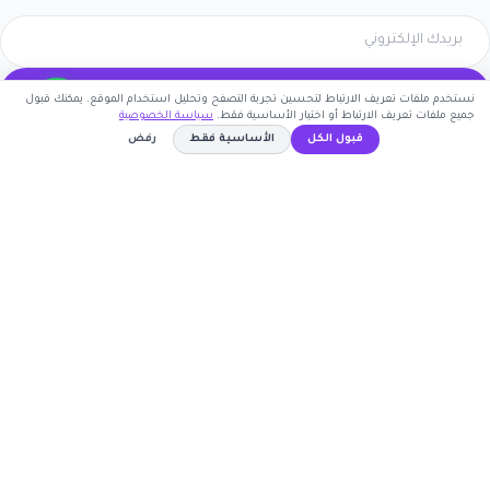
اشترك الآن
نستخدم ملفات تعريف الارتباط لتحسين تجربة التصفح وتحليل استخدام الموقع. يمكنك قبول
جميع ملفات تعريف الارتباط أو اختيار الأساسية فقط.
سياسة الخصوصية
كوبون وافي
قبول الكل
الأساسية فقط
رفض
AA115
أكبر موقع عربي لكوبونات الخصم وأكواد التوفير. نوفر لك
نسخ الكود
أحدث العروض والتخفيضات من أشهر المتاجر الإلكترونية.
روابط مهمة
🤝 انضم كشريك
المتاجر
الأكثر طلباً