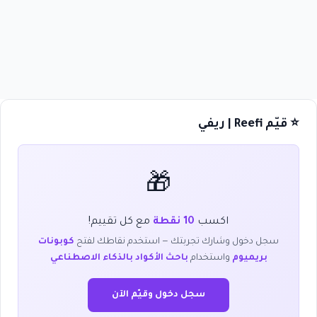
⭐ قيّم Reefi | ريفي
🎁
اكسب
10 نقطة
مع كل تقييم!
سجل دخول وشارك تجربتك — استخدم نقاطك لفتح
كوبونات
بريميوم
واستخدام
باحث الأكواد بالذكاء الاصطناعي
سجل دخول وقيّم الآن