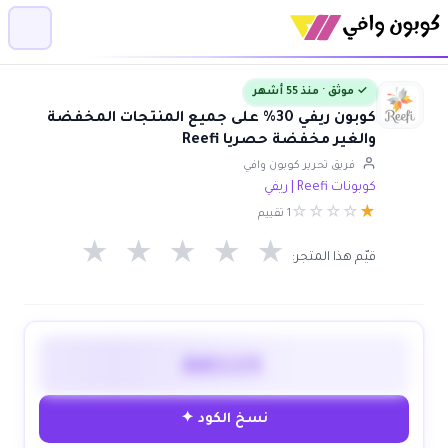
✓ موثق · منذ 55 أشهر
كوبون ريفي 30% على جميع المنتجات المخفضة
والغير مخفضة حصريا Reefi
فريق تحرير كوبون وافي
كوبونات Reefi | ريفي
☆
☆
☆
☆
★
1 تقييم
★
★
★
★
★
قيّم هذا المتجر:
AA115
نسخ الكود ✦