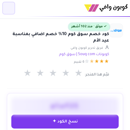
✓ موثق · منذ 102 أشهر
كود خصم سوق كوم 10% خصم اضافي بمناسبة
عيد الأم
فريق تحرير كوبون وافي
كوبونات Souq com | سوق كوم
☆
★
★
★
★
6 تقييم
★
★
★
★
★
قيّم هذا المتجر:
plwf25
نسخ الكود ✦