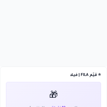
⭐ قيّم FILA | فيلا
🎁