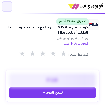
✓ موثق · منذ 73 أشهر
كود خصم فيلا 15% على جميع حقيبة تسوقك عند
الطلب أونلاين FILA
فريق تحرير كوبون وافي
كوبونات FILA | فيلا
★
★
★
★
★
قيّم هذا المتجر:
F10
نسخ الكود ✦