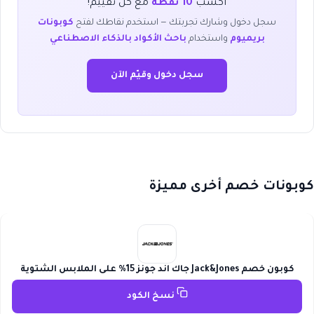
اكسب
10 نقطة
مع كل تقييم!
سجل دخول وشارك تجربتك — استخدم نقاطك لفتح
كوبونات
بريميوم
واستخدام
باحث الأكواد بالذكاء الاصطناعي
سجل دخول وقيّم الآن
كوبونات خصم أخرى مميزة
كوبون خصم Jack&Jones جاك اند جونز 15% على الملابس الشتوية
نسخ الكود