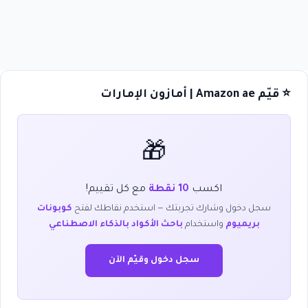
⭐ قيّم Amazon ae | أمازون الإمارات
🎁
اكسب
10 نقطة
مع كل تقييم!
سجل دخول وشارك تجربتك — استخدم نقاطك لفتح
كوبونات
بريميوم
واستخدام
باحث الأكواد بالذكاء الاصطناعي
سجل دخول وقيّم الآن