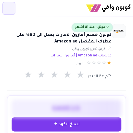
✓ موثق · منذ 81 أشهر
كوبون خصم أمازون الامارات يصل الى 80% على
عطرك المفضل Amazon ae
فريق تحرير كوبون وافي
كوبونات Amazon ae | أمازون الإمارات
☆
☆
☆
☆
★
1 تقييم
★
★
★
★
★
قيّم هذا المتجر:
SAVE15
نسخ الكود ✦