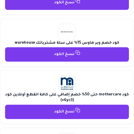
نسخ الكود
كود خصم وير هاوس 15% على سلة مشترياتك warehouse
نسخ الكود
كود mothercare حتى 50% خصم إضافي على كافة القطع أونلاين كود
(v6yc3)
نسخ الكود