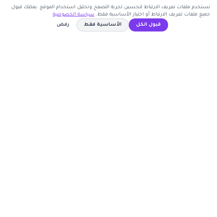
نستخدم ملفات تعريف الارتباط لتحسين تجربة التصفح وتحليل استخدام الموقع. يمكنك قبول
جميع ملفات تعريف الارتباط أو اختيار الأساسية فقط.
سياسة الخصوصية
اشترك الآن
قبول الكل
الأساسية فقط
رفض
كوبون وافي
SAVE15
نسخ الكود
أكبر موقع عربي لكوبونات الخصم وأكواد التوفير. نوفر لك
أحدث العروض والتخفيضات من أشهر المتاجر الإلكترونية.
روابط مهمة
🤝 انضم كشريك
المتاجر
الأكثر طلباً
الأعلى تصويتاً