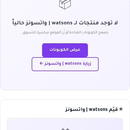
📦
لا توجد منتجات لـ watsons | واتسونز حالياً
تصفح الكوبونات المتاحة أو زُر الموقع مباشرة للتسوق.
عرض الكوبونات
زيارة watsons | واتسونز ←
⭐ قيّم watsons | واتسونز