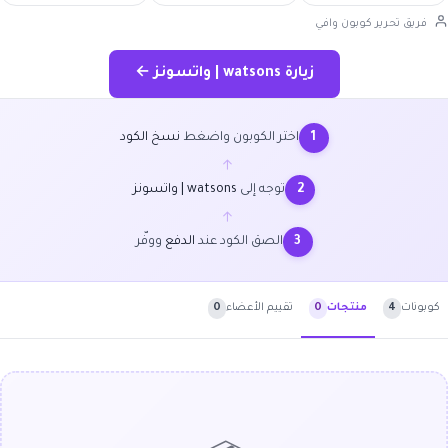
فريق تحرير كوبون وافي
زيارة watsons | واتسونز ←
اختر الكوبون واضغط
نسخ الكود
1
←
توجه إلى
watsons | واتسونز
2
←
الصق الكود عند
الدفع
ووفّر
3
كوبونات
4
تقييم الأعضاء
0
منتجات
0