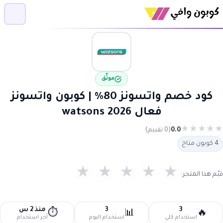
موثّق
كود خصم واتسونز 80% | كوبون واتسونز
فعال 2026 watsons
★
★
★
★
★
0.0
(0 تقييم)
4 كوبون متاح
★
★
★
★
★
قيّم هذا المتجر:
3
3
منذ 2 س
⏱️
📊
🔥
استخدام كلي
استخدام اليوم
آخر استخدام