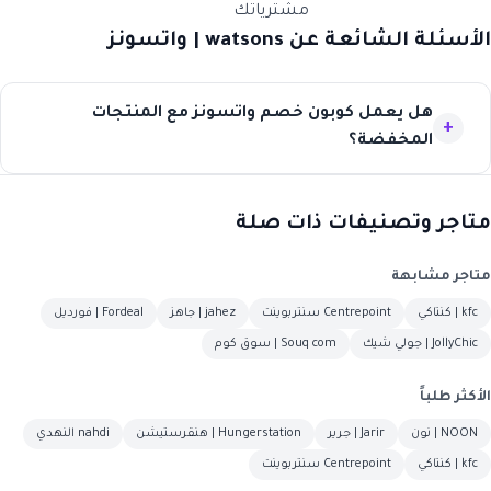
مشترياتك
الأسئلة الشائعة عن watsons | واتسونز
هل يعمل كوبون خصم واتسونز مع المنتجات
المخفضة؟
متاجر وتصنيفات ذات صلة
متاجر مشابهة
kfc | كنتاكي
Centrepoint سنتربوينت
jahez | جاهز
Fordeal | فورديل
JollyChic | جولي شيك
Souq com | سوق كوم
الأكثر طلباً
NOON | نون
Jarir | جرير
Hungerstation | هنقرستيشن
nahdi النهدي
kfc | كنتاكي
Centrepoint سنتربوينت