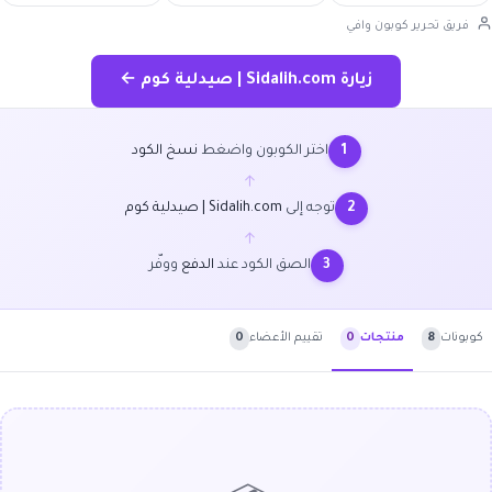
فريق تحرير كوبون وافي
زيارة Sidalih.com | صيدلية كوم ←
اختر الكوبون واضغط
نسخ الكود
1
←
توجه إلى
Sidalih.com | صيدلية كوم
2
←
الصق الكود عند
الدفع
ووفّر
3
كوبونات
8
تقييم الأعضاء
0
منتجات
0