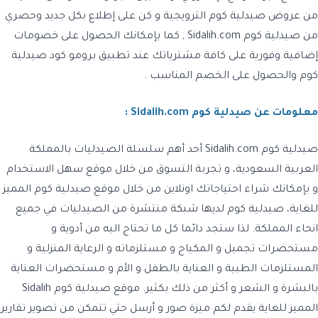
من
عروض صيدلية كوم الترويجية
و كن على إطلاع بكل جديد وحصري
من
صيدلية كوم Sidalih.com ,
كما بإمكانك الحصول على خصومات
إضافية وفورية على كافة مشترياتك عند تطبيق
برومو كود صيدلية
كوم
والحصول على الخصم المناسب .
معلومات عن صيدلية كوم Sidalih.com :
صيدلية كوم Sidalih.com
أحد أهم سلسلة الصيدليات بالمملكة
العربية السعودية، و تجربة التسوق من خلال موقع سهل الاستخدام
و بإمكانك شراء احتياجاتك اونلاين من خلال موقع صيدلية كوم المميز
للغاية، صيدلية كوم لديها شبكة منتشرة من الصيدليات في جميع
انحاء المملكة. لذا ستجد دائما كل ما تحتاج اليه من أدوية و
مستحضرات تجميل و المكياج و مستلزماته و الرعاية المنزلية و
المستلزمات الطبية و العناية بالطفل و الأم و مستحضرات العناية
بالبشرة و الشعر و أكثر من ذلك بكثير.
موقع صيدلية كوم Sidalih
المميز للغاية يقدم لكم ميزة صور و أرسل حتي تتمكن من تصوير تقارير