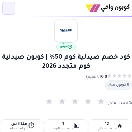
موثّق
كود خصم صيدلية كوم 50% | كوبون صيدلية
كوم متجدد 2026
★
★
★
★
★
0.0
(0 تقييم)
8 كوبون متاح
★
★
★
★
★
قيّم هذا المتجر:
12
1
منذ 3 س
⏱️
📊
🔥
استخدام كلي
استخدام اليوم
آخر استخدام