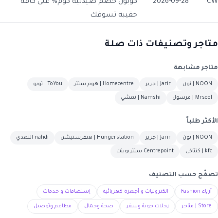
CW
2026-09-28
كوبون خصم صيدلية كوم% على كافة
حقيبة تسوقك
متاجر وتصنيفات ذات صلة
متاجر مشابهة
NOON | نون
Jarir | جرير
Homecentre | هوم سنتر
ToYou | تويو
Mrsool | مرسول
Namshi | نمشي
الأكثر طلباً
NOON | نون
Jarir | جرير
Hungerstation | هنقرستيشن
nahdi النهدي
kfc | كنتاكي
Centrepoint سنتربوينت
تصفّح حسب التصنيف
أزياء Fashion
الكترونيات و أجهزة كهربائية
إستضافات و خدمات
Store | متاجر
رحلات جوية وسفر
صحة وجمال
مطاعم وتوصيل