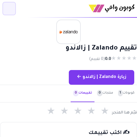
تقييم Zalando | زالاندو
★
★
★
★
★
0.0
(0 تقييم)
زيارة Zalando | زالاندو ←
كوبونات
1
منتجات
0
تقييمات
0
★
★
★
★
★
قيّم هذا المتجر:
✍️ اكتب تقييمك