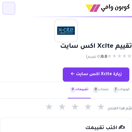
تقييم Xcite اكس سايت
★
★
★
★
★
0.0
(0 تقييم)
زيارة Xcite اكس سايت ←
كوبونات
7
منتجات
0
تقييمات
0
★
★
★
★
★
قيّم هذا المتجر:
✍️ اكتب تقييمك