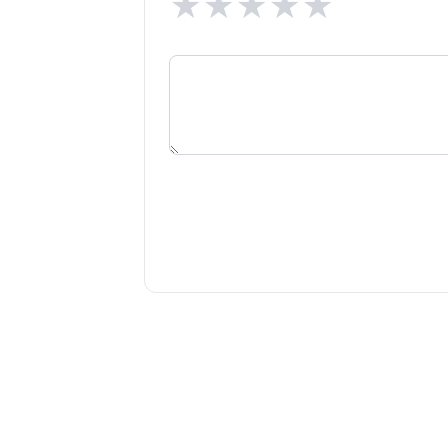
★
★
★
★
★