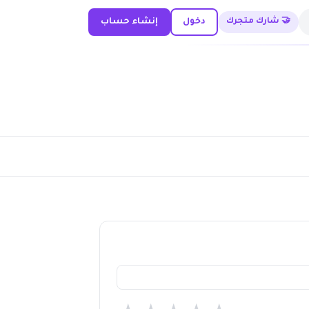
🤝 شارك متجرك
دخول
إنشاء حساب