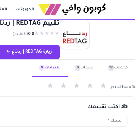
الكوبونات
المت
تقييم REDTAG | ردتاغ
★
★
★
★
★
0.0
(0 تقييم)
زيارة REDTAG | ردتاغ ←
كوبونات
منتجات
تقييمات
0
12
0
★
★
★
★
★
قيّم هذا المتجر:
✍️ اكتب تقييمك