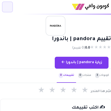
تقييم pandora | باندورا
★
★
★
★
★
0.0
(0 تقييم)
زيارة pandora | باندورا ←
كوبونات
3
منتجات
0
تقييمات
0
★
★
★
★
★
قيّم هذا المتجر:
✍️ اكتب تقييمك