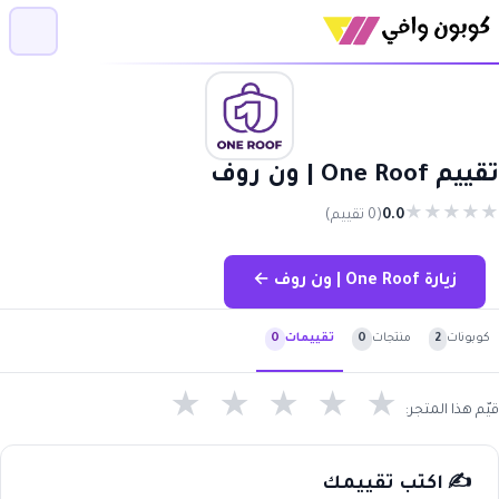
تقييم One Roof | ون روف
★
★
★
★
★
0.0
(0 تقييم)
زيارة One Roof | ون روف ←
كوبونات
2
منتجات
0
تقييمات
0
★
★
★
★
★
قيّم هذا المتجر:
✍️ اكتب تقييمك