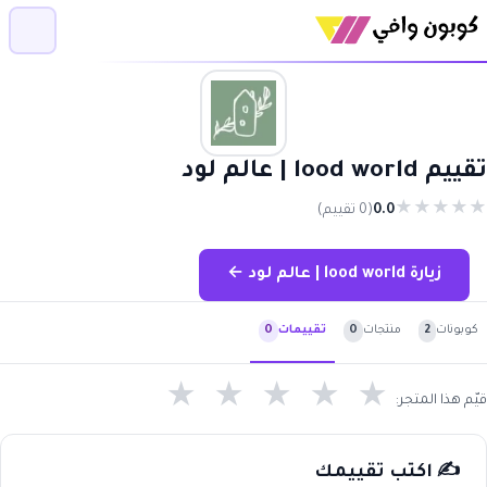
تقييم lood world | عالم لود
★
★
★
★
★
0.0
(0 تقييم)
زيارة lood world | عالم لود ←
كوبونات
2
منتجات
0
تقييمات
0
★
★
★
★
★
قيّم هذا المتجر:
✍️ اكتب تقييمك