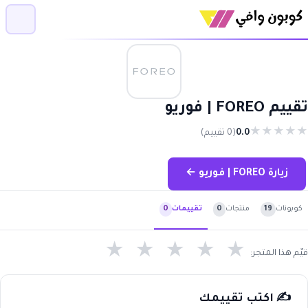
تقييم FOREO | فوريو
★
★
★
★
★
0.0
(0 تقييم)
زيارة FOREO | فوريو ←
كوبونات
19
منتجات
0
تقييمات
0
★
★
★
★
★
قيّم هذا المتجر:
✍️ اكتب تقييمك