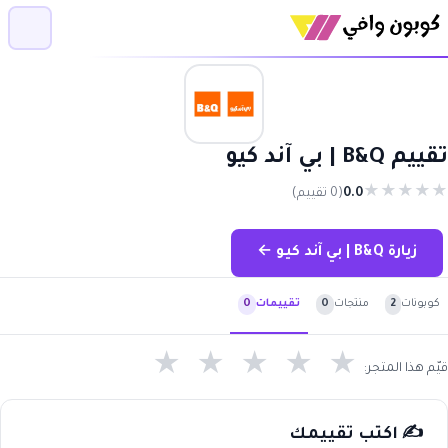
تقييم B&Q | بي آند كيو
★
★
★
★
★
0.0
(0 تقييم)
زيارة B&Q | بي آند كيو ←
كوبونات
2
منتجات
0
تقييمات
0
★
★
★
★
★
قيّم هذا المتجر:
✍️ اكتب تقييمك