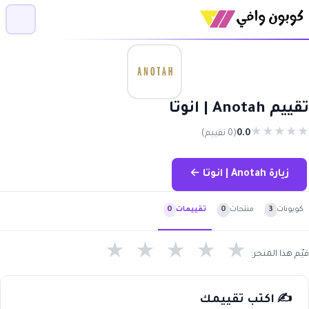
تقييم Anotah | انوتا
★
★
★
★
★
0.0
(0 تقييم)
زيارة Anotah | انوتا ←
كوبونات
3
منتجات
0
تقييمات
0
★
★
★
★
★
قيّم هذا المتجر:
✍️ اكتب تقييمك