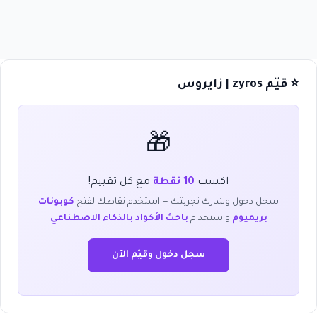
⭐ قيّم zyros | زايروس
🎁
اكسب
10 نقطة
مع كل تقييم!
سجل دخول وشارك تجربتك — استخدم نقاطك لفتح
كوبونات
بريميوم
واستخدام
باحث الأكواد بالذكاء الاصطناعي
سجل دخول وقيّم الآن