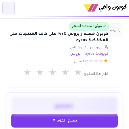
✓ موثق · منذ 50 أشهر
كوبون خصم زايروس 20% على كافة المنتجات حتى
المخفضة zyros
فريق تحرير كوبون وافي
كوبونات zyros | زايروس
☆
☆
☆
☆
★
1 تقييم
★
★
★
★
★
قيّم هذا المتجر:
مصمم
نسخ الكود ✦