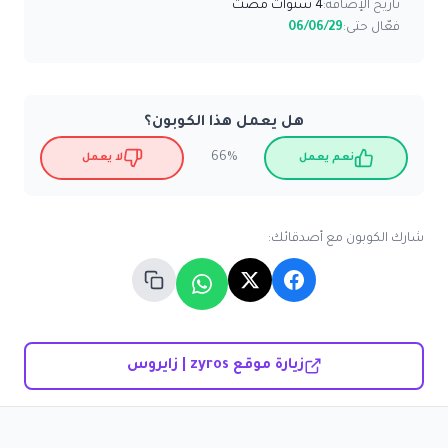
تاريخ الإضافة:
4 سنوات مضت
فعّال حتى:
06/06/29
هل يعمل هذا الكوبون؟
66%
نعم يعمل
لا يعمل
شارك الكوبون مع أصدقائك:
زيارة موقع zyros | زايروس