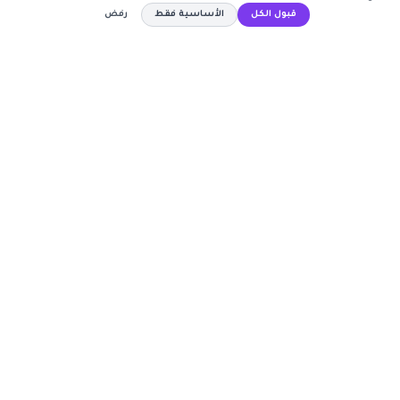
اشترك الآن
قبول الكل
الأساسية فقط
رفض
كوبون وافي
مصمم
نسخ الكود
أكبر موقع عربي لكوبونات الخصم وأكواد التوفير. نوفر لك
أحدث العروض والتخفيضات من أشهر المتاجر الإلكترونية.
روابط مهمة
🤝 انضم كشريك
المتاجر
الأكثر طلباً
الأعلى تصويتاً
حسابي