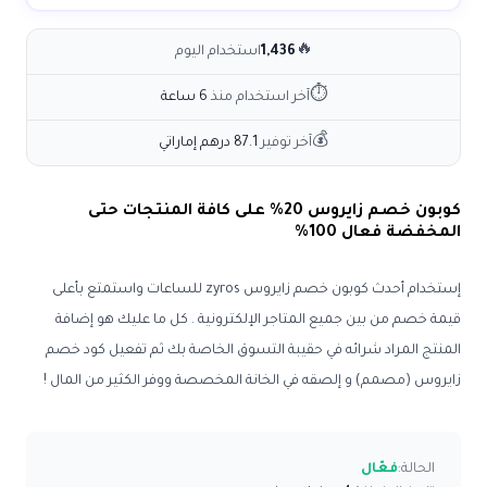
🔥
1,436
استخدام اليوم
⏱
آخر استخدام منذ
6 ساعة
💰
آخر توفير
87.1 درهم إماراتي
كوبون خصم زايروس 20% على كافة المنتجات حتى
المخفضة فعال 100%
إستخدام أحدث كوبون خصم زايروس
zyros
للساعات واستمتع بأعلى
قيمة خصم من بين جميع المتاجر الإلكترونية . كل ما عليك هو إضافة
المنتج المراد شرائه في حقيبة التسوق الخاصة بك ثم تفعيل كود خصم
زايروس (مصمم) و إلصقه في الخانة المخصصة ووفر الكثير من المال !
الحالة:
فعّال