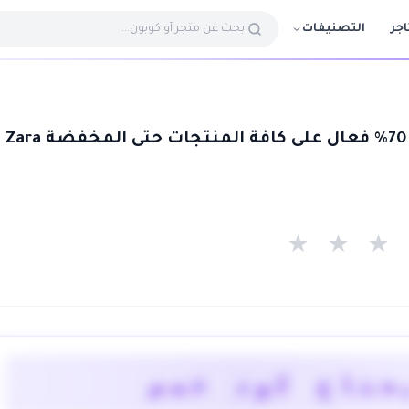
التصنيفات
اجر
Z
★
★
★
يحتاج كود خصم