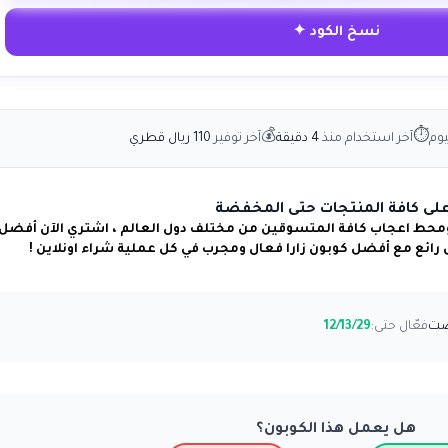
نسخ الكود ✦
💰
⏱
يوم
آخر استخدام منذ
4 دقيقة
آخر توفير
110 ريال قطري
ومحط اعجاب كافة المتسوقين من مختلف دول العالم ، اشتري الآن أفضل
 رائع مع أفضل كوبون زارا فعال ومجرب في كل عملية شراء اونلاين !
فعّال حتى:
12/13/29
هل يعمل هذا الكوبون؟