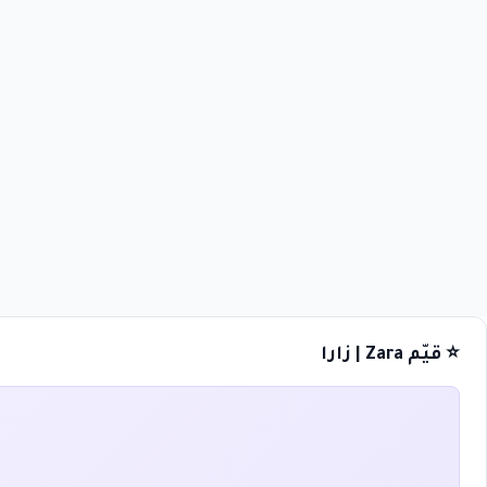
⭐ قيّم Zara | زارا