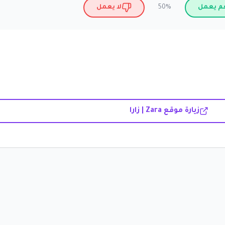
م يعمل
لا يعمل
50%
زيارة موقع Zara | زارا