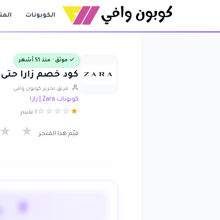
الكوبونات
المت
✓ موثق · منذ 51 أشهر
كود خصم زارا حتى 70% فعال على كافة المنتجات حتى المخفضة ara
فريق تحرير كوبون وافي
كوبونات Zara | زارا
☆
☆
☆
☆
★
1 تقييم
★
★
قيّم هذا المتجر:
لا 