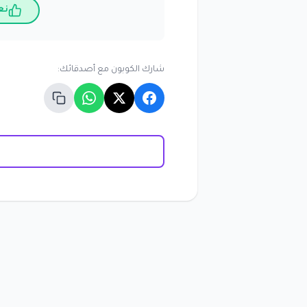
نع
شارك الكوبون مع أصدقائك: