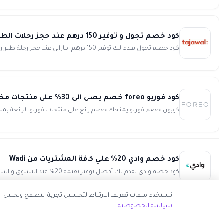
كود خصم تجول و توفير 150 درهم عند حجز رحلات الطيران من Tajawal
كود خصم تجول يقدم لك توفير 150 درهم اماراتي عند حجز رحلة طيران من موقع تجول. فقط قم بنسخ كود الخصم و لصقه في المكان ا...
كود فوريو foreo خصم يصل الى 30% على منتجات مختارة بمناسبة يوم المرأة العالمي
كوبون خصم فوريو يمنحك خصم رائع على منتجات فوريو الرائعة بمناسبة
كود خصم وادي 20% علي كافة المشتريات من Wadi
كود خصم وادي يقدم لك أفضل توفير بقيمة 20% عند التسوق و استخدام كود خصم وادي المتميز. تمتع بتجربة تسوق فريدة من نوعها ...
نستخدم ملفات تعريف الارتباط لتحسين تجربة التصفح وتحليل اس
سياسة الخصوصية