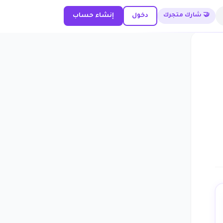
🤝 شارك متجرك
دخول
إنشاء حساب