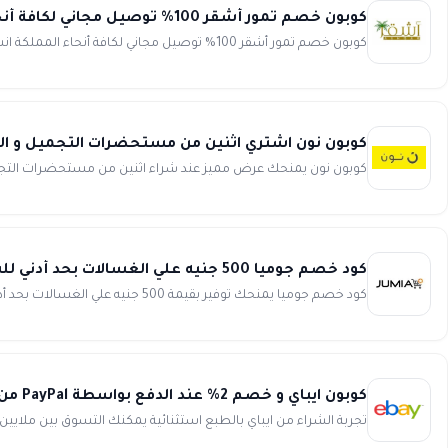
كوبون خصم تمور أشقر 100% توصيل مجاني لكافة أنحاء المملكة ashqer
كوبون خصم تمور أشقر 100% توصيل مجاني لكافة أنحاء المملكة انسخ الكود (WAFY)
كوبون نون اشتري اثنين من مستحضرات التجميل و الثالث 
كوبون نون يمنحك عرض مميز عند شراء اثنين من مستحضرات التجميل ستحصل على الثالث م
كود خصم جوميا 500 جنيه علي الغسالات بحد أدني للشراء 6000 جنيه من jumia
كود خصم جوميا يمنحك توفير بقيمة 500 جنيه علي الغسالات بحد أدني للشراء 6000 جنيه من Jumia. كود الخصم صالح لأول 100 مشت...
كوبون ايباي و خصم 2% عند الدفع بواسطة PayPal من eBay
تجربة الشراء من ايباي بالطبع استثنائية يمكنك التسوق بين ملايين