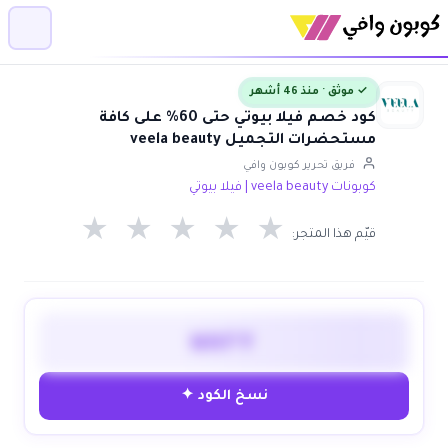
✓ موثق · منذ 46 أشهر
كود خصم فيلا بيوتي حتى 60% على كافة
مستحضرات التجميل veela beauty
فريق تحرير كوبون وافي
كوبونات veela beauty | فيلا بيوتي
★
★
★
★
★
قيّم هذا المتجر:
WAFY
نسخ الكود ✦