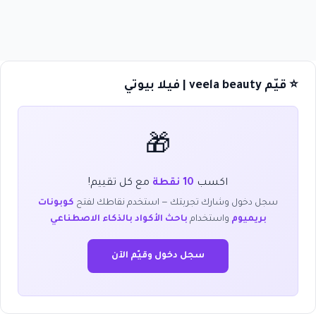
⭐ قيّم veela beauty | فيلا بيوتي
🎁
اكسب
10 نقطة
مع كل تقييم!
سجل دخول وشارك تجربتك — استخدم نقاطك لفتح
كوبونات
بريميوم
واستخدام
باحث الأكواد بالذكاء الاصطناعي
سجل دخول وقيّم الآن