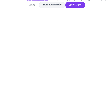
قبول الكل
الأساسية فقط
رفض
اشترك الآن
كوبون وافي
WAFY
نسخ الكود
أكبر موقع عربي لكوبونات الخصم وأكواد التوفير. نوفر لك
أحدث العروض والتخفيضات من أشهر المتاجر الإلكترونية.
روابط مهمة
🤝 انضم كشريك
المتاجر
الأكثر طلباً
الأعلى تصويتاً