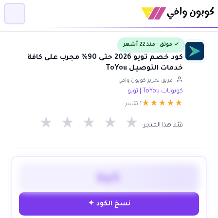
✓ موثق · منذ 22 أشهر
كود خصم تويو 2026 حتى 90% مجرب على كافة
خدمات التوصيل ToYou
فريق تحرير كوبون وافي
كوبونات ToYou | تويو
★
★
★
★
★
1 تقييم
★
★
★
★
★
قيّم هذا المتجر:
Gy5
نسخ الكود ✦