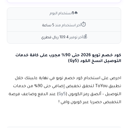
🔥
1
استخدام اليوم
⏱
آخر استخدام منذ
5 ساعة
💰
آخر توفير
109.4 ريال قطري
كود خصم تويو 2026 حتى 90% مجرب على كافة خدمات
التوصيل انسخ الكود (Gy5)
احرص على استخدام
كود خصم تويو
في نهاية ءلبيتك خلال
تطبيق ToYou لتحقق تخفيض إضافي حتى 90% من خدمات
التوصيل – ألصق رمز الكوبون (
Gy5
) عند الدفع وضاعف فرصة
التخفيض حصريا عبر كوبون وافي !