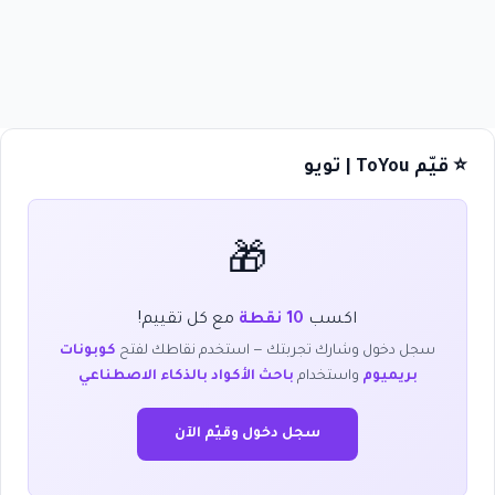
⭐ قيّم ToYou | تويو
🎁
اكسب
10 نقطة
مع كل تقييم!
سجل دخول وشارك تجربتك — استخدم نقاطك لفتح
كوبونات
بريميوم
واستخدام
باحث الأكواد بالذكاء الاصطناعي
سجل دخول وقيّم الآن