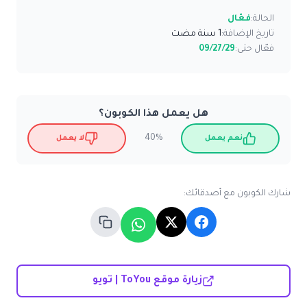
الحالة:
فعّال
تاريخ الإضافة:
1 سنة مضت
فعّال حتى:
09/27/29
هل يعمل هذا الكوبون؟
40%
نعم يعمل
لا يعمل
شارك الكوبون مع أصدقائك:
زيارة موقع ToYou | تويو