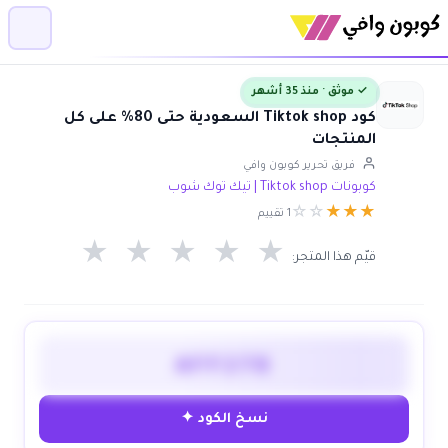
✓ موثق · منذ 35 أشهر
كود Tiktok shop السعودية حتى 80% على كل
المنتجات
فريق تحرير كوبون وافي
كوبونات Tiktok shop | تيك توك شوب
☆
☆
★
★
★
1 تقييم
★
★
★
★
★
قيّم هذا المتجر:
AFF278
نسخ الكود ✦