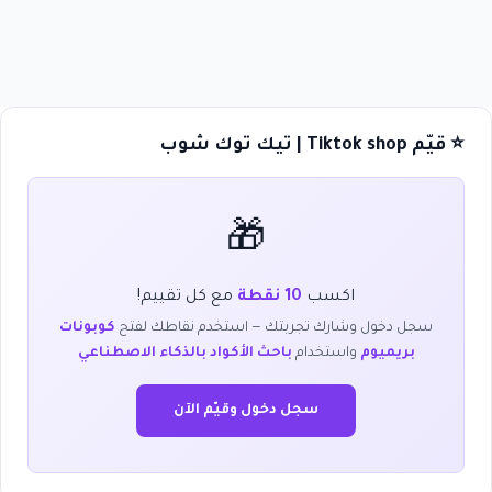
⭐ قيّم Tiktok shop | تيك توك شوب
🎁
اكسب
10 نقطة
مع كل تقييم!
سجل دخول وشارك تجربتك — استخدم نقاطك لفتح
كوبونات
بريميوم
واستخدام
باحث الأكواد بالذكاء الاصطناعي
سجل دخول وقيّم الآن