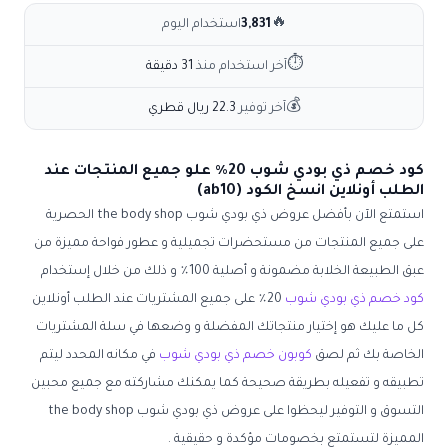
🔥
3,831
استخدام اليوم
⏱
آخر استخدام منذ
31 دقيقة
💰
آخر توفير
22.3 ريال قطري
كود خصم ذي بودي شوب 20٪ علو جميع المنتجات عند
الطلب أونلاين انسخ الكود (ab10)
استمتع الآن بأفضل عروض
ذي بودي شوب the body shop
الحصرية
على جميع المنتجات من مستحضرات تجميلية و عطور فواحة مميزة من
عبق الطبيعة الخلابة مضمونة و أصلية 100٪ و ذلك من خلال إستخدام
كود خصم ذي بودي شوب
20٪ على جميع المشتريات عند الطلب أونلاين
كل ما عليك هو إختيار منتجاتك المفضلة و وضعها في سلة المشتريات
الخاصة بك ثم لصق
كوبون خصم ذي بودي شوب
في مكانه المحدد ليتم
تطبيقه و تفعيله بطريقة صحيحة كما يمكنك مشاركته مع جميع محبين
التسوق و التوفير ليحظوا على عروض
ذي بودي شوب the body shop
المميزة لتستمتع بخصومات مؤكدة و حقيقية .