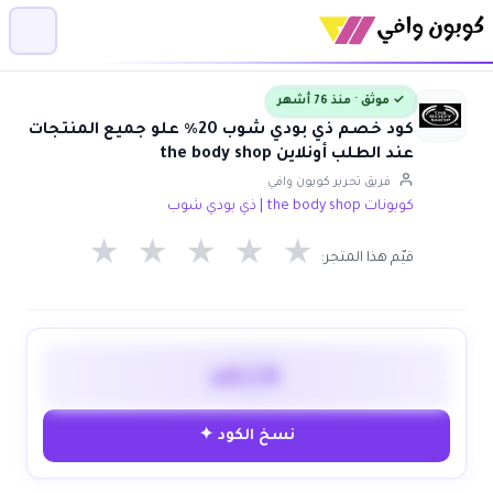
✓ موثق · منذ 76 أشهر
كود خصم ذي بودي شوب 20٪ علو جميع المنتجات
عند الطلب أونلاين the body shop
فريق تحرير كوبون وافي
كوبونات the body shop | ذي بودي شوب
★
★
★
★
★
قيّم هذا المتجر:
ab10
نسخ الكود ✦