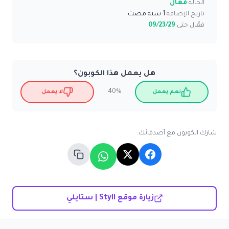
الحالة:
فعّال
تاريخ الإضافة:
1 سنة مضت
فعّال حتى:
09/23/29
هل يعمل هذا الكوبون؟
40%
نعم يعمل
لا يعمل
شارك الكوبون مع أصدقائك:
زيارة موقع Styli | ستايلي