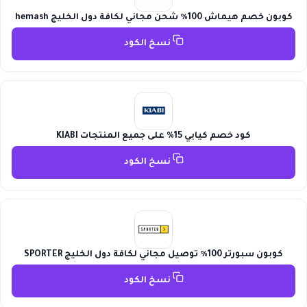
كوبون خصم هيماش 100٪ شحن مجاني لكافة دول الخليج hemash
نسخ الكود
كود خصم كيابي 15% على جميع المنتجات KIABI
نسخ الكود
كوبون سبورتر 100٪ توصيل مجاني لكافة دول الخليج SPORTER
نسخ الكود