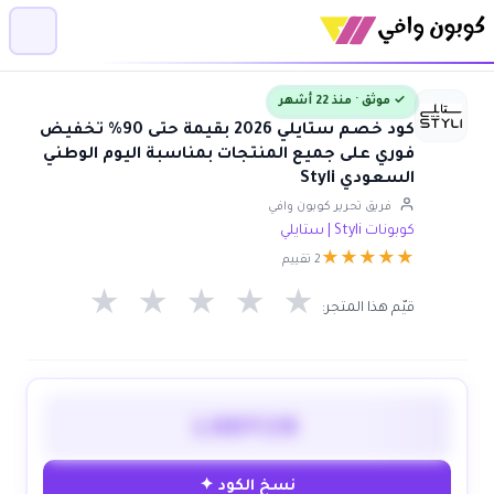
✓ موثق · منذ 22 أشهر
كود خصم ستايلي 2026 بقيمة حتى 90% تخفيض
فوري على جميع المنتجات بمناسبة اليوم الوطني
السعودي Styli
فريق تحرير كوبون وافي
كوبونات Styli | ستايلي
★
★
★
★
★
2 تقييم
★
★
★
★
★
قيّم هذا المتجر:
LODY20
نسخ الكود ✦