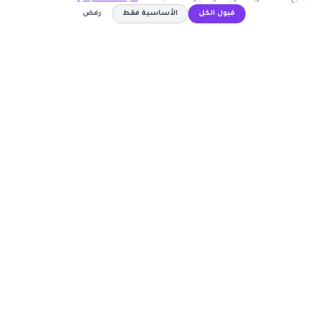
قبول الكل
الأساسية فقط
رفض
كوبون وافي
LODY20
نسخ الكود
أكبر موقع عربي لكوبونات الخصم وأكواد التوفير. نوفر لك
أحدث العروض والتخفيضات من أشهر المتاجر الإلكترونية.
روابط مهمة
🤝 انضم كشريك
المتاجر
الأكثر طلباً
الأعلى تصويتاً
حسابي