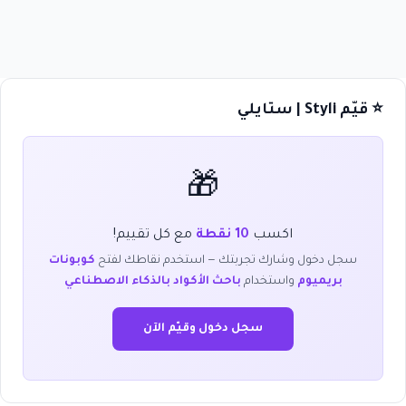
⭐ قيّم Styli | ستايلي
🎁
اكسب
10 نقطة
مع كل تقييم!
سجل دخول وشارك تجربتك — استخدم نقاطك لفتح
كوبونات
بريميوم
واستخدام
باحث الأكواد بالذكاء الاصطناعي
سجل دخول وقيّم الآن