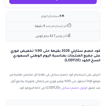
🔥
1
استخدام اليوم
⏱
آخر استخدام منذ
9 دقيقة
💰
آخر توفير
62.7 دينار كويتي
كود خصم ستايلي 2026 بقيمة حتى 90% تخفيض فوري
على جميع المنتجات بمناسبة اليوم الوطني السعودي
انسخ الكود (LODY20)
احرص على استخدام
كود خصم ستايلي
في نهاية كل ملخص طلبية من
موقع Styli لتحقق حتى 90% توفير فوري من إجمالي فاتورتك وادفع أقل
LODY20
عند لصق
كوبون خصم ستايلي
(
) في خانة البرومو كود.