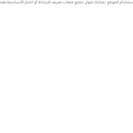
ستخدم ملفات تعريف الارتباط لتحسين تجربة التصفح وتحليل استخدام الموقع. يمك
احصل على أحدث كوبونات الخصم
سجل بريدك الإلكتروني ليصلك كل جديد
اشتر
عن الموقع
حسابي
اتصل بنا
تسجيل دخول

عن كوبون وافي
إنشاء حساب
ياسة الخصوصية
تقديم اقتراح
إدارة ملفات تعريف الارتباط
·
سياسة الخصوصية
قد نحصل على عمولة عند الشراء من خلال ال
كوبون وافي
2017-2026 © جميع الحقوق محفوظة —