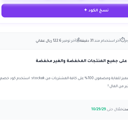
نسخ الكود ✦
💰
⏱
م
آخر استخدام منذ
31 دقيقة
آخر توفير
122.6 ريال عماني
يوفر لك تخفيض فوري مميز للغاية ومضمون 100% على كافة المشتريات من stockak. استخدم كود خصم
ر من المال !
فعّال حتى:
10/29/29