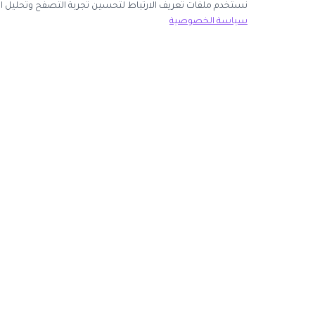
نك قبول جميع ملفات تعريف الارتباط أو اختيار الأساسية فقط.
سياسة الخصوصية
ك الآن
روابط مهمة
كوبون وافي
 انضم كشريك
أكبر موقع عربي لكوبونات الخصم وأكواد التوفير. نوفر لك
المتاجر
أحدث العروض والتخفيضات من أشهر المتاجر الإلكترونية.
الأكثر طلباً
الأعلى تصويتاً
روابط الموجودة على موقعنا.