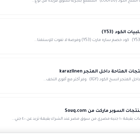
يد عن ٤٠٠ جني...