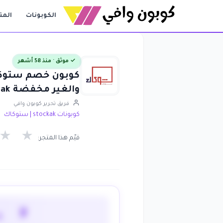
الكوبونات
المت
✓ موثق · منذ 58 أشهر
والغير مخفضة stockak
فريق تحرير كوبون وافي
كوبونات stockak | ستوكاك
★
★
قيّم هذا المتجر:
لا 