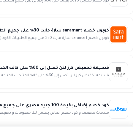
كود خصم ستايلي 2026 بقيمة حتى 30% إضافي على جميع المنتجات انسخ الكود (LODY20) استمتع بتجربة تسوق فريدة من نوع...
كوبون خصم saramart سارة مارت 30٪ على جميع الطلبيات الكود (Y53)
كوبون خصم saramart سارة مارت 30٪ على جميع الطلبيات الكود (Y53) كود خصم ساره مارت (Y53) وفرصة لا تفوت للإستمتا...
قسيمة تخفيض كرز لنن تصل إلى 60% على كافة المنتجات المتاحة داخل المتجر karazlinen
قسيمة تخفيض كرز لنن تصل إلى 60% على كافة المنتجات المتاحة داخل المتجر انسخ الكود (IGY) وفر أكثر مع أقوى التخف...
كود خصم إضافي بقيمة 100 جنيه مصري على جميع منتجات السوبر ماركت من Souq.com
منتجات مخفضة و كود خصم اضافي يضمن لك خصومات و تخفيضات بقيمة ١٠٠ جنيه مصري من سوق مصر عند الشراء بقيمة تز