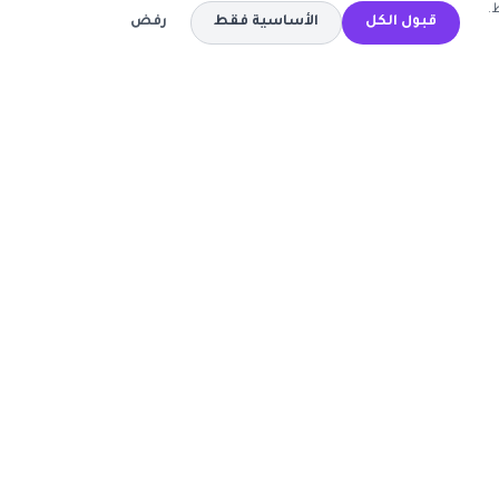
.
قبول الكل
الأساسية فقط
رفض
المتاجر
كود خصم تيمو
كود خصم اي هيرب
ة