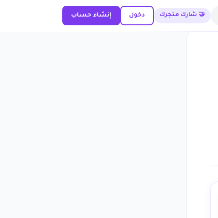
🤝 شارك متجرك
دخول
إنشاء حساب